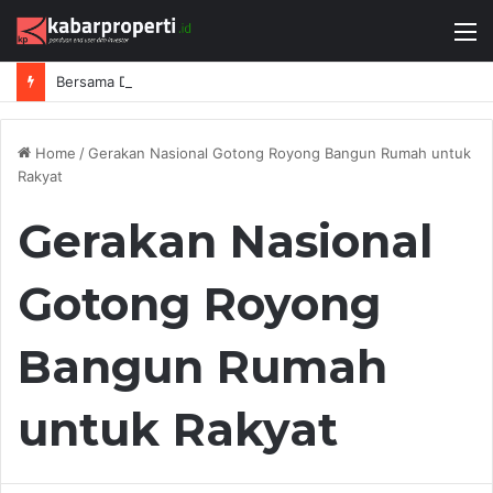
M
Bersama Danantara, BTN Buka Jalan Tukang Bengkel Miliki Rumah Pertama
Home
/
Gerakan Nasional Gotong Royong Bangun Rumah untuk
Rakyat
Gerakan Nasional
Gotong Royong
Bangun Rumah
untuk Rakyat