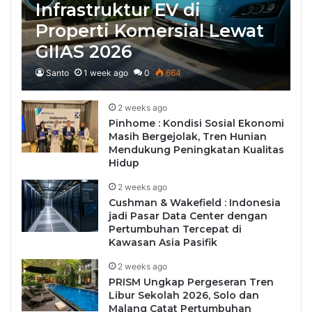
Infrastruktur EV di
Properti Komersial Lewat
GIIAS 2026
Santo
1 week ago
0
664
2 weeks ago
Pinhome : Kondisi Sosial Ekonomi
Masih Bergejolak, Tren Hunian
Mendukung Peningkatan Kualitas
Hidup
2 weeks ago
Cushman & Wakefield : Indonesia
jadi Pasar Data Center dengan
Pertumbuhan Tercepat di
Kawasan Asia Pasifik
2 weeks ago
PRISM Ungkap Pergeseran Tren
Libur Sekolah 2026, Solo dan
Malang Catat Pertumbuhan