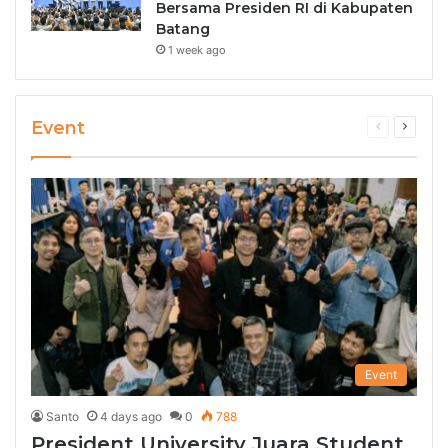
Bersama Presiden RI di Kabupaten
Batang
1 week ago
Event
Previous
Next
page
page
Event
Santo
4 days ago
0
788
President University Juara Student