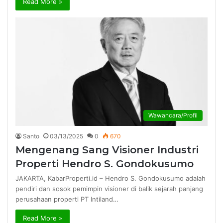
Read More »
Wawancara/Profil
Santo
03/13/2025
0
670
Mengenang Sang Visioner Industri
Properti Hendro S. Gondokusumo
JAKARTA, KabarProperti.id – Hendro S. Gondokusumo adalah
pendiri dan sosok pemimpin visioner di balik sejarah panjang
perusahaan properti PT Intiland…
Read More »