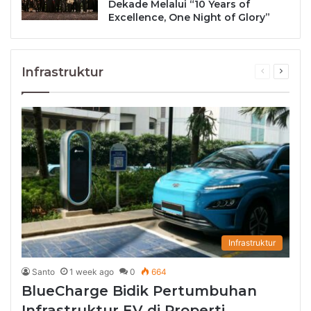
Dekade Melalui “10 Years of
Excellence, One Night of Glory”
Infrastruktur
Previous
Next
page
page
Infrastruktur
Santo
1 week ago
0
664
BlueCharge Bidik Pertumbuhan
Infrastruktur EV di Properti