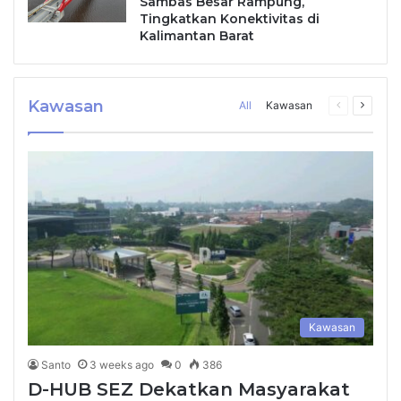
Sambas Besar Rampung,
Tingkatkan Konektivitas di
Kalimantan Barat
Kawasan
Previous
Next
All
Kawasan
page
page
Kawasan
Santo
3 weeks ago
0
386
D-HUB SEZ Dekatkan Masyarakat