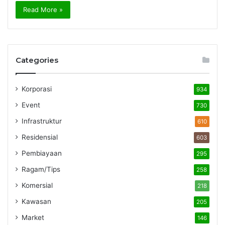
Read More »
Categories
Korporasi
934
Event
730
Infrastruktur
610
Residensial
603
Pembiayaan
295
Ragam/Tips
258
Komersial
218
Kawasan
205
Market
146