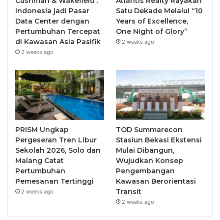
Cushman & Wakefield :
Atlantis Realty Rayakan
Indonesia jadi Pasar
Satu Dekade Melalui “10
Data Center dengan
Years of Excellence,
Pertumbuhan Tercepat
One Night of Glory”
di Kawasan Asia Pasifik
2 weeks ago
2 weeks ago
PRISM Ungkap
TOD Summarecon
Pergeseran Tren Libur
Stasiun Bekasi Ekstensi
Sekolah 2026, Solo dan
Mulai Dibangun,
Malang Catat
Wujudkan Konsep
Pertumbuhan
Pengembangan
Pemesanan Tertinggi
Kawasan Berorientasi
Transit
2 weeks ago
2 weeks ago