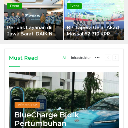
Event
Event
Perluas Layanan di
BP Tapera Gelar Akad
Jawa Barat, DAIKIN
Massal 62.710 KPR
Proshop Showroom
Sejahtera FLPP
Kedua Hadir di
Bersama Presiden RI
Bandung
di Kabupaten Batang
Must Read
More
Previous
Next
All
Infrastruktur
page
page
Infrastruktur
BlueCharge Bidik
Pertumbuhan