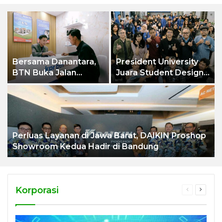
Bersama Danantara,
President University
BTN Buka Jalan
Juara Student Design
Tukang Bengkel Miliki
Sprint 2026 yang
Rumah Pertama
Digelar BlueScope
Lysaght dan IAI Bekasi
Perluas Layanan di Jawa Barat, DAIKIN Proshop
Showroom Kedua Hadir di Bandung
Korporasi
Previous
Next
page
page