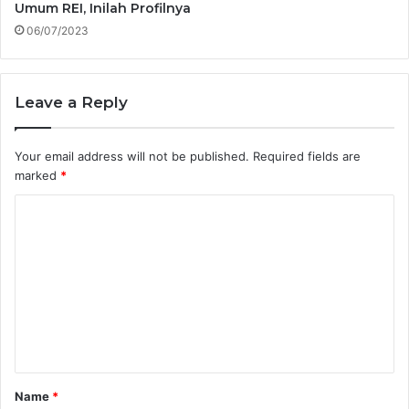
Umum REI, Inilah Profilnya
06/07/2023
Leave a Reply
Your email address will not be published.
Required fields are
marked
*
C
o
m
m
e
n
t
Name
*
*