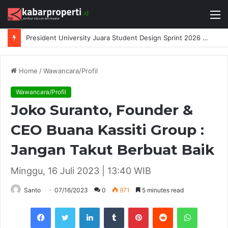
M
President University Juara Student Design Sprint 2026 yang Digelar BlueScope Lysaght dan IAI Bekasi
Home
/
Wawancara/Profil
Wawancara/Profil
Joko Suranto, Founder &
CEO Buana Kassiti Group :
Jangan Takut Berbuat Baik
Minggu, 16 Juli 2023 | 13:40 WIB
Santo
07/16/2023
0
971
5 minutes read
Facebook
Twitter
LinkedIn
Tumblr
Pinterest
Reddit
WhatsAp