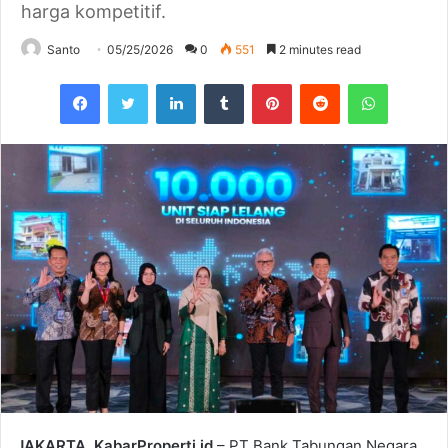
harga kompetitif.
Santo
05/25/2026
0
551
2 minutes read
Facebook
Twitter
LinkedIn
Tumblr
Pinterest
Reddit
WhatsAp
JAKARTA, KabarProperti.id
– PT Bank Tabungan Negara