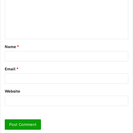
m
m
e
n
t
Name
*
*
Email
*
Website