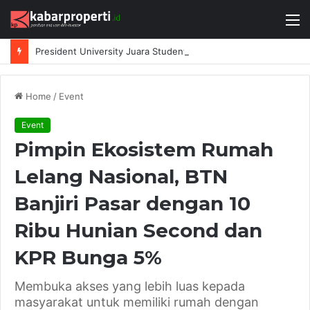
M
President University Juara Student Design Sprint 2026 yang Digelar BlueScope Lysaght dan IAI Bekasi
Home
/
Event
Event
Pimpin Ekosistem Rumah
Lelang Nasional, BTN
Banjiri Pasar dengan 10
Ribu Hunian Second dan
KPR Bunga 5%
Membuka akses yang lebih luas kepada
masyarakat untuk memiliki rumah dengan