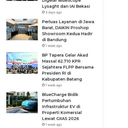
Digelar BlueScope
Lysaght dan IAI Bekasi
3 days ago
Perluas Layanan di Jawa
Barat, DAIKIN Proshop
Showroom Kedua Hadir
di Bandung
1 week ago
BP Tapera Gelar Akad
Massal 62.710 KPR
Sejahtera FLPP Bersama
Presiden RI di
Kabupaten Batang
1 week ago
BlueCharge Bidik
Pertumbuhan
Infrastruktur EV di
Properti Komersial
Lewat GIIAS 2026
1 week ago