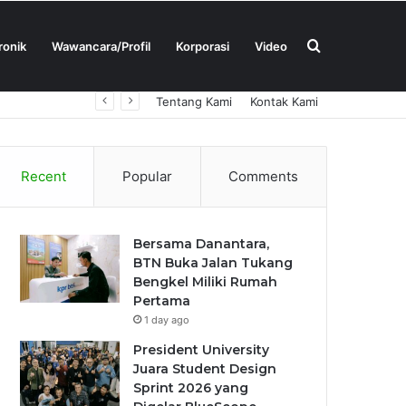
Search
ronik
Wawancara/Profil
Korporasi
Video
Tentang Kami
Kontak Kami
for
Recent
Popular
Comments
Bersama Danantara,
BTN Buka Jalan Tukang
Bengkel Miliki Rumah
Pertama
1 day ago
President University
Juara Student Design
Sprint 2026 yang