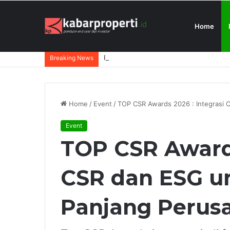
Home
President University Juara Student Des
Breaking News
Home
/
Event
/
TOP CSR Awards 2026 : Integrasi 
Event
TOP CSR Awards
CSR dan ESG un
Panjang Perus