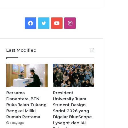
Facebook
Twitter
YouTube
Instagram
Last Modified
Bersama
President
Danantara, BTN
University Juara
Buka Jalan Tukang
Student Design
Bengkel Miliki
Sprint 2026 yang
Rumah Pertama
Digelar BlueScope
Lysaght dan IAI
1 day ago