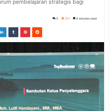
rum pembelajaran strategis bagi
0
557
4 minutes read
tter
LinkedIn
Tumblr
Pinterest
Reddit