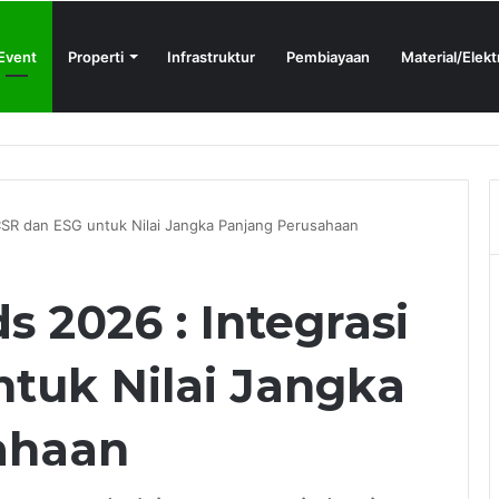
Event
Properti
Infrastruktur
Pembiayaan
Material/Elekt
ign Sprint 2026 yang Digelar BlueScope Lysaght dan IAI Bekasi
CSR dan ESG untuk Nilai Jangka Panjang Perusahaan
 2026 : Integrasi
tuk Nilai Jangka
ahaan