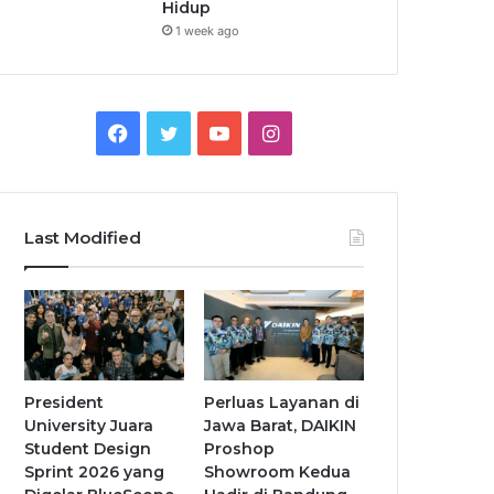
Hidup
1 week ago
Facebook
Twitter
YouTube
Instagram
Last Modified
President
Perluas Layanan di
University Juara
Jawa Barat, DAIKIN
Student Design
Proshop
Sprint 2026 yang
Showroom Kedua