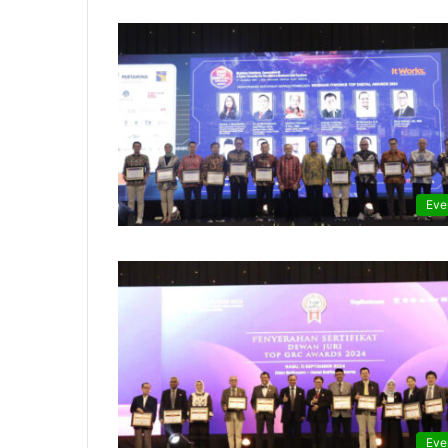
Eve
Eve