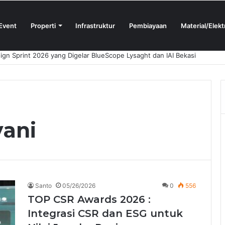
Event
Properti
Infrastruktur
Pembiayaan
Material/Elekt
ign Sprint 2026 yang Digelar BlueScope Lysaght dan IAI Bekasi
yani
Santo
05/26/2026
0
556
TOP CSR Awards 2026 :
Integrasi CSR dan ESG untuk