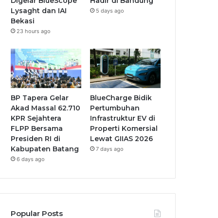
Digelar BlueScope
Hadir di Bandung
Lysaght dan IAI
5 days ago
Bekasi
23 hours ago
BP Tapera Gelar
BlueCharge Bidik
Akad Massal 62.710
Pertumbuhan
KPR Sejahtera
Infrastruktur EV di
FLPP Bersama
Properti Komersial
Presiden RI di
Lewat GIIAS 2026
Kabupaten Batang
7 days ago
6 days ago
Popular Posts