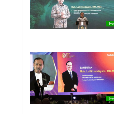
Eve
Eve