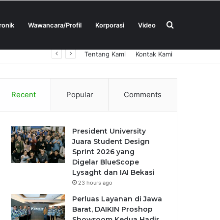
Search
ronik
Wawancara/Profil
Korporasi
Video
Tentang Kami
Kontak Kami
for
Recent
Popular
Comments
President University
Juara Student Design
Sprint 2026 yang
Digelar BlueScope
Lysaght dan IAI Bekasi
23 hours ago
Perluas Layanan di Jawa
Barat, DAIKIN Proshop
Showroom Kedua Hadir