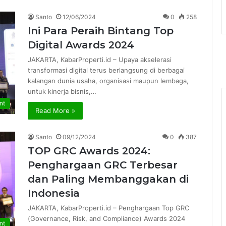
Santo
12/06/2024
0
258
Ini Para Peraih Bintang Top
Digital Awards 2024
JAKARTA, KabarProperti.id – Upaya akselerasi
transformasi digital terus berlangsung di berbagai
kalangan dunia usaha, organisasi maupun lembaga,
untuk kinerja bisnis,…
nt
Read More »
Santo
09/12/2024
0
387
TOP GRC Awards 2024:
Penghargaan GRC Terbesar
dan Paling Membanggakan di
Indonesia
JAKARTA, KabarProperti.id – Penghargaan Top GRC
(Governance, Risk, and Compliance) Awards 2024
nt