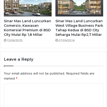
Sinar Mas Land Luncurkan
Sinar Mas Land Luncurkan
Comersio, Kawasan
West Village Business Park
Komersial Premium di BSD
Tahap Kedua di BSD City
City Mulai Rp 1,8 Miliar
Seharga Mulai Rp2,7 Miliar
12/06/2025
07/09/2024
Leave a Reply
Your email address will not be published.
Required fields are
marked
*
C
o
m