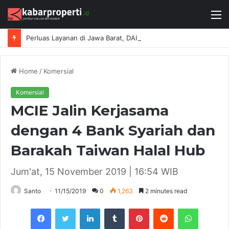
M
Perluas Layanan di Jawa Barat, DAIKIN Proshop Showroom Kedua Hadir di Bandung
Home
/
Komersial
Komersial
MCIE Jalin Kerjasama
dengan 4 Bank Syariah dan
Barakah Taiwan Halal Hub
Jum'at, 15 November 2019 | 16:54 WIB
Santo
11/15/2019
0
1,263
2 minutes read
Facebook
Twitter
LinkedIn
Tumblr
Pinterest
Reddit
WhatsAp