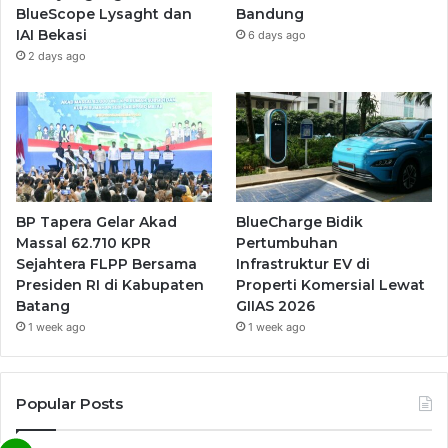
BlueScope Lysaght dan
Bandung
IAI Bekasi
6 days ago
2 days ago
BP Tapera Gelar Akad
BlueCharge Bidik
Massal 62.710 KPR
Pertumbuhan
Sejahtera FLPP Bersama
Infrastruktur EV di
Presiden RI di Kabupaten
Properti Komersial Lewat
Batang
GIIAS 2026
1 week ago
1 week ago
Popular Posts