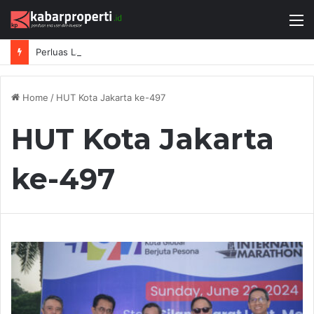
M
Perluas Layanan di Jawa Barat, DAIKIN Proshop Showroom Kedua Hadir di Bandung
Home
/
HUT Kota Jakarta ke-497
HUT Kota Jakarta
ke-497