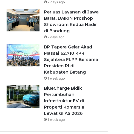
2 days ago
Perluas Layanan di Jawa
Barat, DAIKIN Proshop
Showroom Kedua Hadir
di Bandung
7 days ago
BP Tapera Gelar Akad
Massal 62.710 KPR
Sejahtera FLPP Bersama
Presiden RI di
Kabupaten Batang
1 week ago
BlueCharge Bidik
Pertumbuhan
Infrastruktur EV di
Properti Komersial
Lewat GIIAS 2026
1 week ago