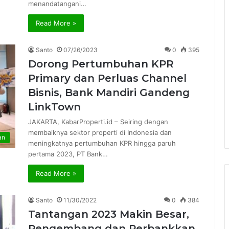
menandatangani…
Read More »
Santo
07/26/2023
0
395
Dorong Pertumbuhan KPR
Primary dan Perluas Channel
Bisnis, Bank Mandiri Gandeng
LinkTown
JAKARTA, KabarProperti.id – Seiring dengan
membaiknya sektor properti di Indonesia dan
an
meningkatnya pertumbuhan KPR hingga paruh
pertama 2023, PT Bank…
Read More »
Santo
11/30/2022
0
384
Tantangan 2023 Makin Besar,
Pengembang dan Perbankkan