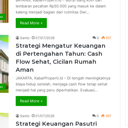
BATANG, KabarProperti.id – Bunyi uang koin dan
lembaran pecahan Rp50.000 yang masuk ke dalam
kaleng menjadi bagian dari rutinitas Dwi…
an
Read More »
Santo
07/07/2026
0
551
Strategi Mengatur Keuangan
di Pertengahan Tahun: Cash
Flow Sehat, Cicilan Rumah
Aman
JAKARTA, KabarProperti.id – Di tengah meningkatnya
biaya hidup setelah, menjaga cash flow tetap sehat
an
menjadi hal yang peru diperhatikan. Evaluasi…
Read More »
Santo
01/07/2026
0
597
Strategi Keuangan Pasutri