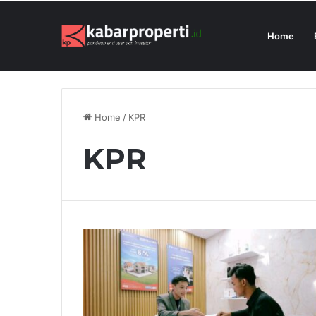
Home
President University Juara Student Des
Breaking News
Home
/
KPR
KPR