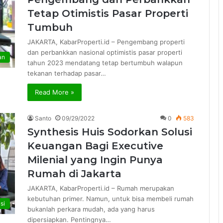
Tetap Otimistis Pasar Properti
Tumbuh
JAKARTA, KabarProperti.id – Pengembang properti
dan perbankkan nasional optimistis pasar properti
an
tahun 2023 mendatang tetap bertumbuh walapun
tekanan terhadap pasar…
Read More »
Santo
09/29/2022
0
583
Synthesis Huis Sodorkan Solusi
Keuangan Bagi Executive
Milenial yang Ingin Punya
Rumah di Jakarta
JAKARTA, KabarProperti.id – Rumah merupakan
kebutuhan primer. Namun, untuk bisa membeli rumah
si
bukanlah perkara mudah, ada yang harus
dipersiapkan. Pentingnya…