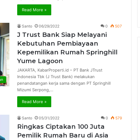
Read More »
Santo
06/29/2022
0
507
J Trust Bank Siap Melayani
Kebutuhan Pembiayaan
Kepemilikan Rumah Springhill
Yume Lagoon
JAKARTA, KabarProperti.id – PT Bank JTrust
Indonesia Tbk (J Trust Bank) melakukan
an
penandatangan kerja sama dengan PT Springhill
Mizumi Serpong,…
Read More »
Santo
05/31/2022
0
579
Ringkas Ciptakan 100 Juta
Pemilik Rumah Baru di Asia