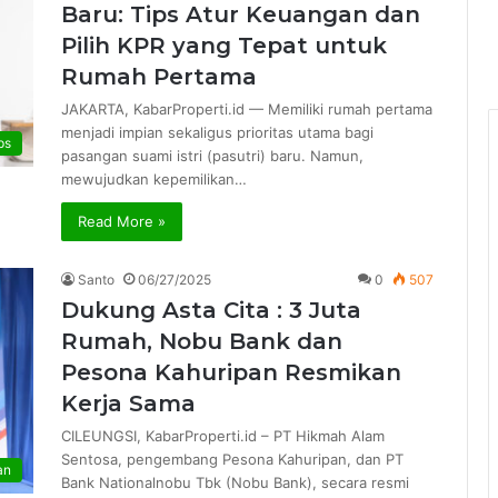
Baru: Tips Atur Keuangan dan
Pilih KPR yang Tepat untuk
Rumah Pertama
JAKARTA, KabarProperti.id — Memiliki rumah pertama
menjadi impian sekaligus prioritas utama bagi
ps
pasangan suami istri (pasutri) baru. Namun,
mewujudkan kepemilikan…
Read More »
Santo
06/27/2025
0
507
Dukung Asta Cita : 3 Juta
Rumah, Nobu Bank dan
Pesona Kahuripan Resmikan
Kerja Sama
CILEUNGSI, KabarProperti.id – PT Hikmah Alam
Sentosa, pengembang Pesona Kahuripan, dan PT
an
Bank Nationalnobu Tbk (Nobu Bank), secara resmi