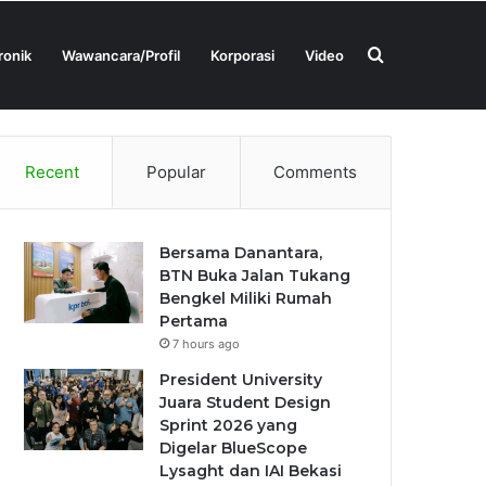
Search
ronik
Wawancara/Profil
Korporasi
Video
Tentang Kami
Kontak Kami
for
Recent
Popular
Comments
Bersama Danantara,
BTN Buka Jalan Tukang
Bengkel Miliki Rumah
Pertama
7 hours ago
President University
Juara Student Design
Sprint 2026 yang
Digelar BlueScope
Lysaght dan IAI Bekasi