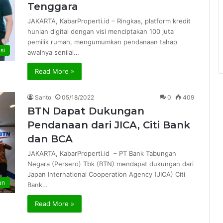
Tenggara
JAKARTA, KabarProperti.id – Ringkas, platform kredit
hunian digital dengan visi menciptakan 100 juta
pemilik rumah, mengumumkan pendanaan tahap
si
awalnya senilai…
Read More »
Santo
05/18/2022
0
409
BTN Dapat Dukungan
Pendanaan dari JICA, Citi Bank
dan BCA
JAKARTA, KabarProperti.id – PT Bank Tabungan
Negara (Persero) Tbk (BTN) mendapat dukungan dari
Japan International Cooperation Agency (JICA) Citi
an
Bank…
Read More »