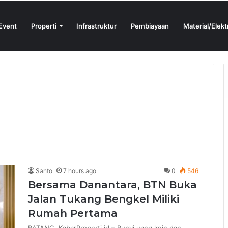
Event
Properti
Infrastruktur
Pembiayaan
Material/Elekt
ign Sprint 2026 yang Digelar BlueScope Lysaght dan IAI Bekasi
Santo
7 hours ago
0
546
Bersama Danantara, BTN Buka
Jalan Tukang Bengkel Miliki
Rumah Pertama