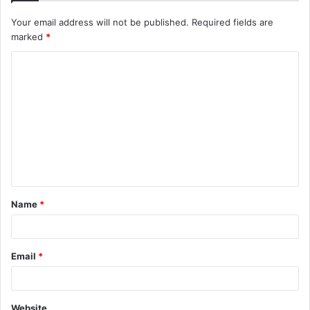
Your email address will not be published.
Required fields are
marked
*
C
o
m
m
e
n
t
Name
*
*
Email
*
Website