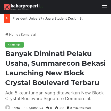
M
President University Juara Student Design Sprint 2026 yang Digelar BlueScope Lysaght dan IAI Bekasi
Home
/
Komersial
Komersial
Banyak Diminati Pelaku
Usaha, Summarecon Bekasi
Launching New Block
Crystal Boulevard Terbaru
Ada 5 keuntungan yang ditawarkan New Block
Crystal Boulevard Signature Commercial.
Santo
07/08/2024
0
385
3 minutes read