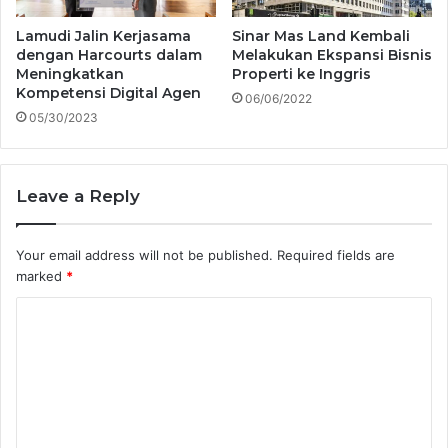
Lamudi Jalin Kerjasama
Sinar Mas Land Kembali
dengan Harcourts dalam
Melakukan Ekspansi Bisnis
Meningkatkan
Properti ke Inggris
Kompetensi Digital Agen
06/06/2022
05/30/2023
Leave a Reply
Your email address will not be published.
Required fields are
marked
*
C
o
m
m
e