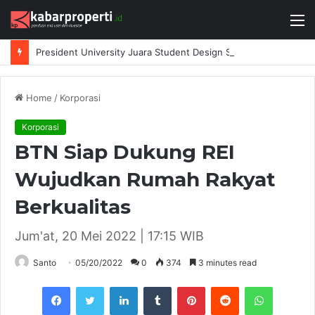
M
President University Juara Student Design Sprint 2026 yang Digelar BlueScope Lysaght dan IAI Bekasi
Home
/
Korporasi
Korporasi
BTN Siap Dukung REI
Wujudkan Rumah Rakyat
Berkualitas
Jum'at, 20 Mei 2022 | 17:15 WIB
Santo
05/20/2022
0
374
3 minutes read
Facebook
Twitter
LinkedIn
Tumblr
Pinterest
Reddit
WhatsAp