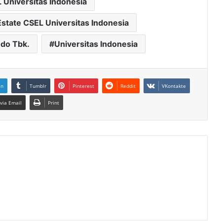
Universitas Indonesia
state CSEL Universitas Indonesia
ndo Tbk.
Universitas Indonesia
In
Tumblr
Pinterest
Reddit
VKontakte
via Email
Print