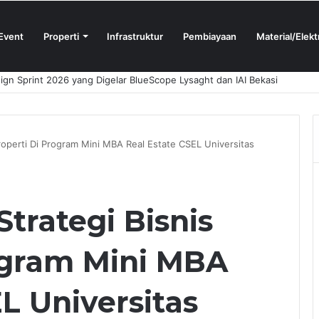
Event
Properti
Infrastruktur
Pembiayaan
Material/Elekt
N Proshop Showroom Kedua Hadir di Bandung
operti Di Program Mini MBA Real Estate CSEL Universitas
rategi Bisnis
ogram Mini MBA
L Universitas