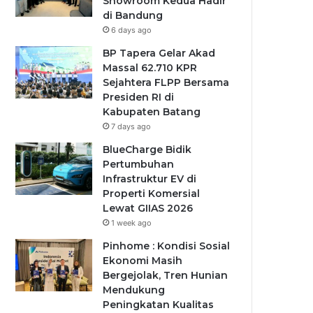
Showroom Kedua Hadir
di Bandung
6 days ago
BP Tapera Gelar Akad
Massal 62.710 KPR
Sejahtera FLPP Bersama
Presiden RI di
Kabupaten Batang
7 days ago
BlueCharge Bidik
Pertumbuhan
Infrastruktur EV di
Properti Komersial
Lewat GIIAS 2026
1 week ago
Pinhome : Kondisi Sosial
Ekonomi Masih
Bergejolak, Tren Hunian
Mendukung
Peningkatan Kualitas