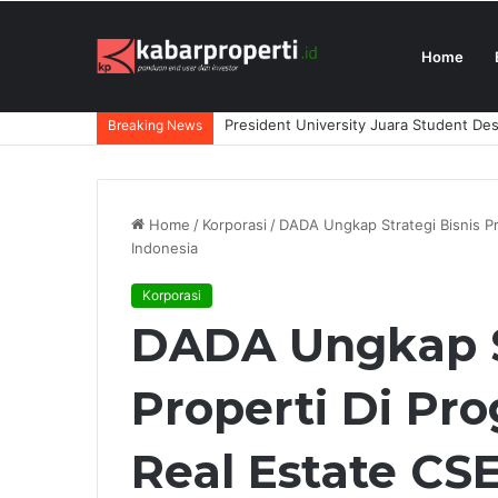
Home
Perluas Layanan di Jawa Barat, DAIKI
Breaking News
Home
/
Korporasi
/
DADA Ungkap Strategi Bisnis Pr
Indonesia
Korporasi
DADA Ungkap St
Properti Di Pr
Real Estate CSE