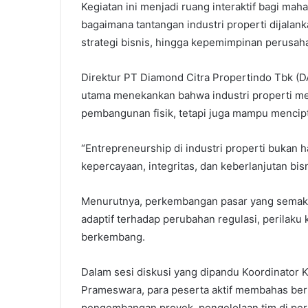
Kegiatan ini menjadi ruang interaktif bagi m
bagaimana tantangan industri properti dijalan
strategi bisnis, hingga kepemimpinan perusah
Direktur PT Diamond Citra Propertindo Tbk (
utama menekankan bahwa industri properti m
pembangunan fisik, tetapi juga mampu mencipta
“Entrepreneurship di industri properti bukan
kepercayaan, integritas, dan keberlanjutan bi
Menurutnya, perkembangan pasar yang semakin
adaptif terhadap perubahan regulasi, perilak
berkembang.
Dalam sesi diskusi yang dipandu Koordinator 
Prameswara, para peserta aktif membahas berbag
pengembangan proyek, pengelolaan tim di per