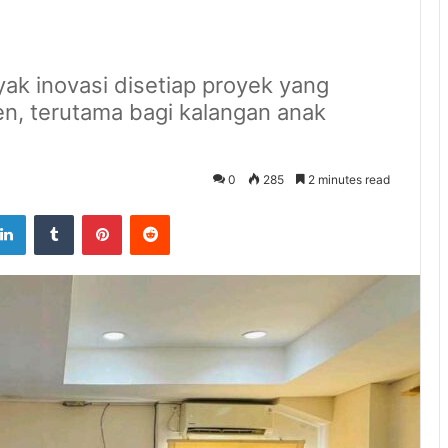
k inovasi disetiap proyek yang
, terutama bagi kalangan anak
0
285
2 minutes read
tter
LinkedIn
Tumblr
Pinterest
Reddit