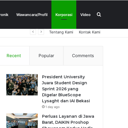
Search
ronik
Wawancara/Profil
Korporasi
Video
Tentang Kami
Kontak Kami
for
Recent
Popular
Comments
President University
Juara Student Design
Sprint 2026 yang
Digelar BlueScope
Lysaght dan IAI Bekasi
1 day ago
Perluas Layanan di Jawa
Barat, DAIKIN Proshop