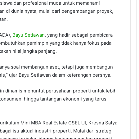
ahasiswa dan profesional muda untuk memahami
kan di dunia nyata, mulai dari pengembangan proyek,
aan.
DADA),
Bayu Setiawan
, yang hadir sebagai pembicara
embutuhkan pemimpin yang tidak hanya fokus pada
kan nilai jangka panjang.
 hanya soal membangun aset, tetapi juga membangun
snis,” ujar Bayu Setiawan dalam keterangan persnya.
 dinamis menuntut perusahaan properti untuk lebih
u konsumen, hingga tantangan ekonomi yang terus
Kurikulum Mini MBA Real Estate CSEL UI, Kresna Satya
ai isu aktual industri properti. Mulai dari strategi
usahaan terbuka, hingga tantangan emiten properti