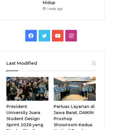
Hidup
1 week ago
Facebook
Twitter
YouTube
Instagram
Last Modified
President
Perluas Layanan di
University Juara
Jawa Barat, DAIKIN
Student Design
Proshop
Sprint 2026 yang
Showroom Kedua