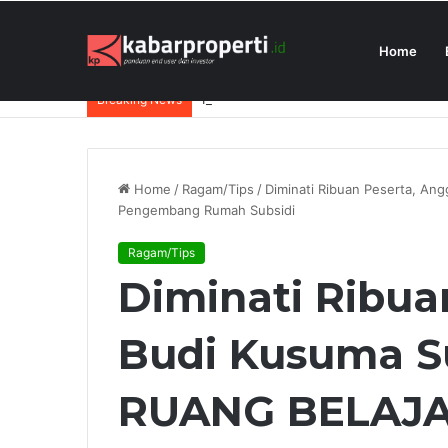
Home
President University Juara Student Des
Breaking News
Home
/
Ragam/Tips
/
Diminati Ribuan Peserta, A
Pengembang Rumah Subsidi
Ragam/Tips
Diminati Ribua
Budi Kusuma S
RUANG BELAJA