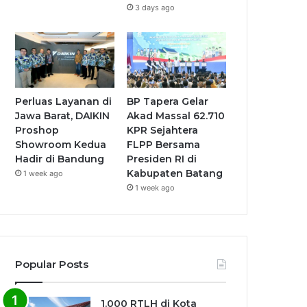
3 days ago
Perluas Layanan di
BP Tapera Gelar
Jawa Barat, DAIKIN
Akad Massal 62.710
Proshop
KPR Sejahtera
Showroom Kedua
FLPP Bersama
Hadir di Bandung
Presiden RI di
Kabupaten Batang
1 week ago
1 week ago
Popular Posts
1.000 RTLH di Kota