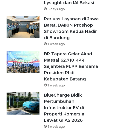
Lysaght dan IAI Bekasi
3 days ago
Perluas Layanan di Jawa
Barat, DAIKIN Proshop
Showroom Kedua Hadir
di Bandung
1 week ago
BP Tapera Gelar Akad
Massal 62.710 KPR
Sejahtera FLPP Bersama
Presiden RI di
Kabupaten Batang
1 week ago
BlueCharge Bidik
Pertumbuhan
Infrastruktur EV di
Properti Komersial
Lewat GIIAS 2026
1 week ago