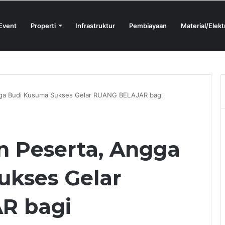
Event
Properti
Infrastruktur
Pembiayaan
Material/Elekt
ign Sprint 2026 yang Digelar BlueScope Lysaght dan IAI Bekasi
ngga Budi Kusuma Sukses Gelar RUANG BELAJAR bagi
n Peserta, Angga
ukses Gelar
R bagi