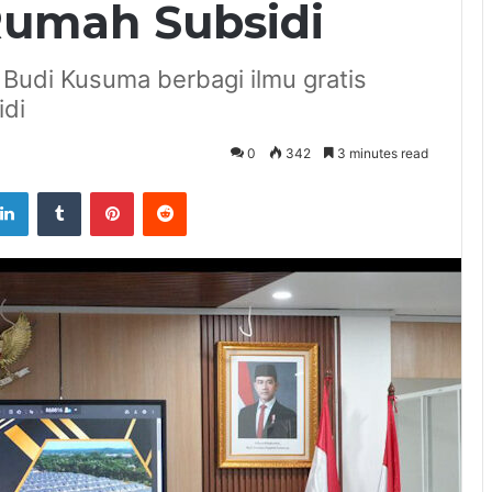
umah Subsidi
Budi Kusuma berbagi ilmu gratis
di
0
342
3 minutes read
tter
LinkedIn
Tumblr
Pinterest
Reddit