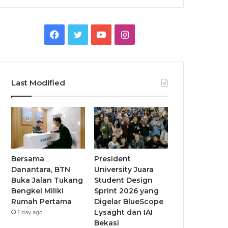
Facebook
Twitter
YouTube
Instagram
Last Modified
Bersama
President
Danantara, BTN
University Juara
Buka Jalan Tukang
Student Design
Bengkel Miliki
Sprint 2026 yang
Rumah Pertama
Digelar BlueScope
Lysaght dan IAI
1 day ago
Bekasi