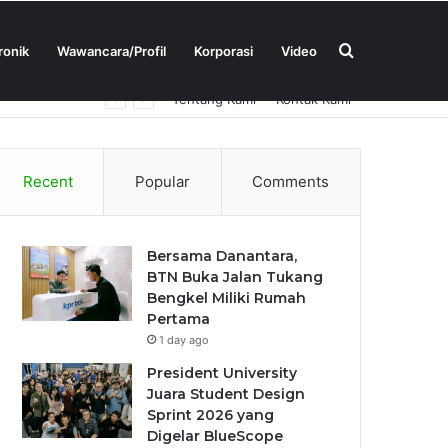
Search
ronik
Wawancara/Profil
Korporasi
Video
Tentang Kami
Kontak Kami
for
Recent
Popular
Comments
Bersama Danantara,
BTN Buka Jalan Tukang
Bengkel Miliki Rumah
Pertama
1 day ago
President University
Juara Student Design
Sprint 2026 yang
Digelar BlueScope