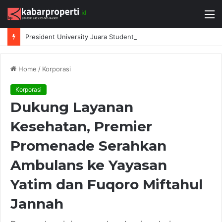
M
President University Juara Student Design Sprint 2026 yang Digelar BlueScope Lysaght dan IAI Bekasi
Home
/
Korporasi
Korporasi
Dukung Layanan
Kesehatan, Premier
Promenade Serahkan
Ambulans ke Yayasan
Yatim dan Fuqoro Miftahul
Jannah