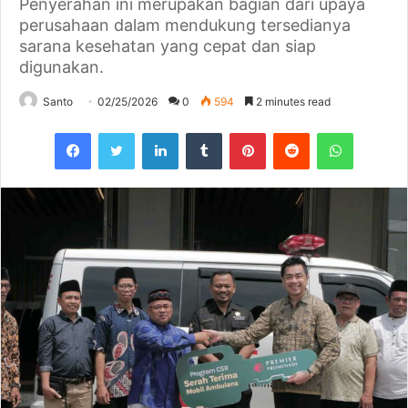
Penyerahan ini merupakan bagian dari upaya
perusahaan dalam mendukung tersedianya
sarana kesehatan yang cepat dan siap
digunakan.
Santo
02/25/2026
0
594
2 minutes read
Facebook
Twitter
LinkedIn
Tumblr
Pinterest
Reddit
WhatsAp