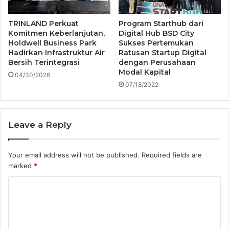
TRINLAND Perkuat
Program Starthub dari
Komitmen Keberlanjutan,
Digital Hub BSD City
Holdwell Business Park
Sukses Pertemukan
Hadirkan Infrastruktur Air
Ratusan Startup Digital
Bersih Terintegrasi
dengan Perusahaan
Modal Kapital
04/30/2026
07/18/2022
Leave a Reply
Your email address will not be published.
Required fields are
marked
*
C
o
m