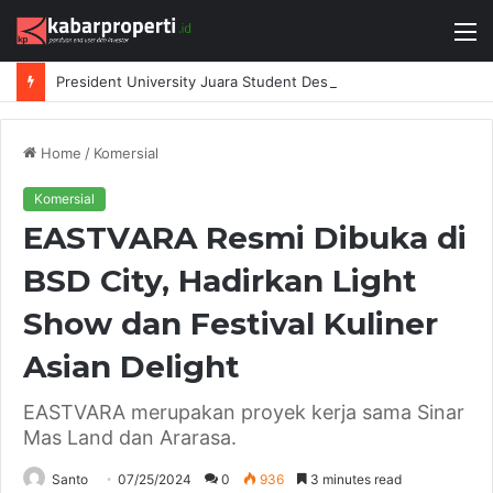
M
President University Juara Student Design Sprint 2026 yang Digelar BlueScope Lysaght dan IAI Bekasi
Home
/
Komersial
Komersial
EASTVARA Resmi Dibuka di
BSD City, Hadirkan Light
Show dan Festival Kuliner
Asian Delight
EASTVARA merupakan proyek kerja sama Sinar
Mas Land dan Ararasa.
Santo
07/25/2024
0
936
3 minutes read