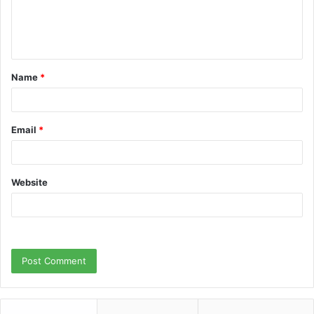
e
n
t
Name
*
*
Email
*
Website