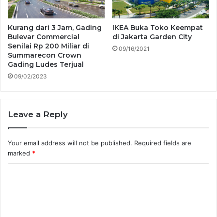
Kurang dari 3 Jam, Gading
IKEA Buka Toko Keempat
Bulevar Commercial
di Jakarta Garden City
Senilai Rp 200 Miliar di
09/16/2021
Summarecon Crown
Gading Ludes Terjual
09/02/2023
Leave a Reply
Your email address will not be published.
Required fields are
marked
*
C
o
m
m