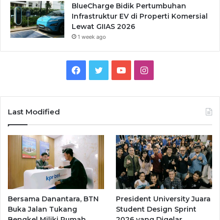
BlueCharge Bidik Pertumbuhan
Infrastruktur EV di Properti Komersial
Lewat GIIAS 2026
1 week ago
Facebook
Twitter
YouTube
Instagram
Last Modified
Bersama Danantara, BTN
President University Juara
Buka Jalan Tukang
Student Design Sprint
Bengkel Miliki Rumah
2026 yang Digelar