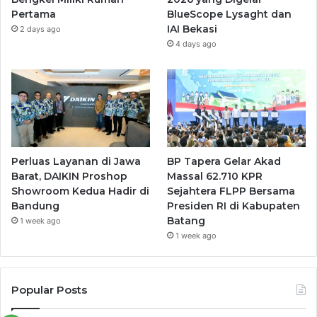
Pertama
BlueScope Lysaght dan
IAI Bekasi
2 days ago
4 days ago
Perluas Layanan di Jawa
BP Tapera Gelar Akad
Barat, DAIKIN Proshop
Massal 62.710 KPR
Showroom Kedua Hadir di
Sejahtera FLPP Bersama
Bandung
Presiden RI di Kabupaten
Batang
1 week ago
1 week ago
Popular Posts