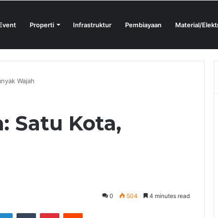
Event
Properti
Infrastruktur
Pembiayaan
Material/Elekt
N Proshop Showroom Kedua Hadir di Bandung
Banyak Wajah
: Satu Kota,
0
504
4 minutes read
tter
LinkedIn
Tumblr
Pinterest
Reddit