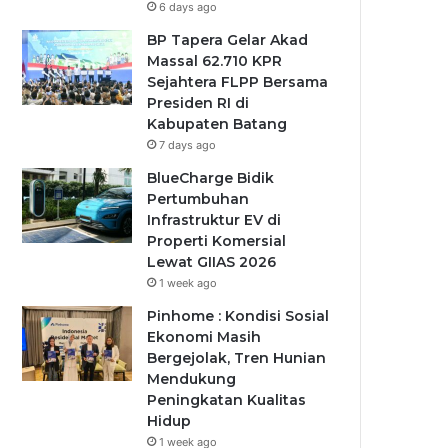
6 days ago
BP Tapera Gelar Akad
Massal 62.710 KPR
Sejahtera FLPP Bersama
Presiden RI di
Kabupaten Batang
7 days ago
BlueCharge Bidik
Pertumbuhan
Infrastruktur EV di
Properti Komersial
Lewat GIIAS 2026
1 week ago
Pinhome : Kondisi Sosial
Ekonomi Masih
Bergejolak, Tren Hunian
Mendukung
Peningkatan Kualitas
Hidup
1 week ago