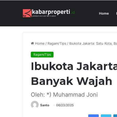
Home
Perluas Layanan di Jawa Barat, DAIKI
Breaking News
Home
/
Ragam/Tips
/
Ibukota Jakarta: Satu Kota, 
Ragam/Tips
Ibukota Jakarta
Banyak Wajah
Oleh: *) Muhammad Joni
Santo
06/23/2025
Facebook
Twi