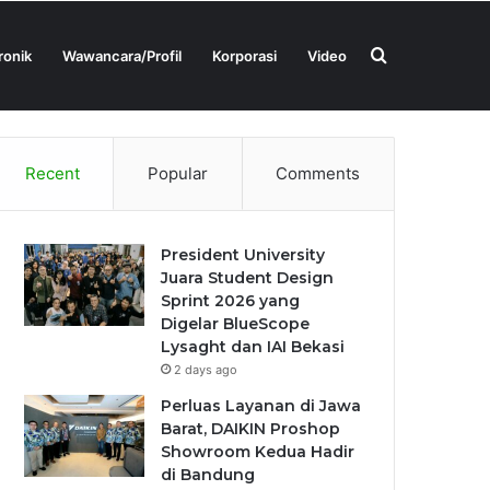
Search
ronik
Wawancara/Profil
Korporasi
Video
Tentang Kami
Kontak Kami
for
Recent
Popular
Comments
President University
Juara Student Design
Sprint 2026 yang
Digelar BlueScope
Lysaght dan IAI Bekasi
2 days ago
Perluas Layanan di Jawa
Barat, DAIKIN Proshop
Showroom Kedua Hadir
di Bandung