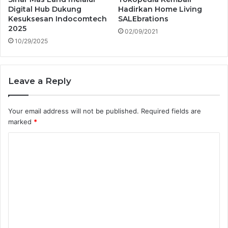
Digital Hub Dukung
Hadirkan Home Living
Kesuksesan Indocomtech
SALEbrations
2025
02/09/2021
10/29/2025
Leave a Reply
Your email address will not be published.
Required fields are
marked
*
C
o
m
m
e
n