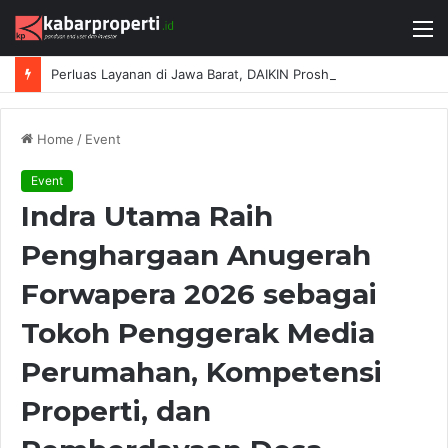
M
Perluas Layanan di Jawa Barat, DAIKIN Proshop Showroom Kedua Hadir di Bandung
Home
/
Event
Event
Indra Utama Raih
Penghargaan Anugerah
Forwapera 2026 sebagai
Tokoh Penggerak Media
Perumahan, Kompetensi
Properti, dan