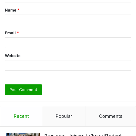
t
Name
*
*
Email
*
Website
Recent
Popular
Comments
President University Juara Student