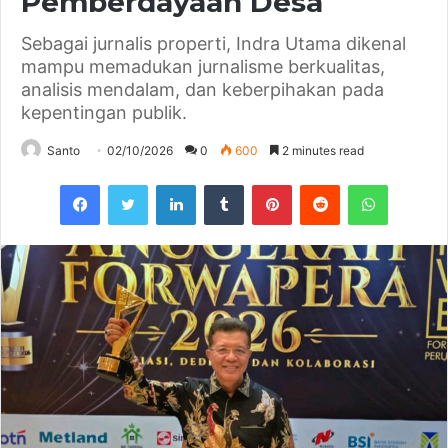
Pemberdayaan Desa
Sebagai jurnalis properti, Indra Utama dikenal
mampu memadukan jurnalisme berkualitas,
analisis mendalam, dan keberpihakan pada
kepentingan publik.
Santo
02/10/2026
0
600
2 minutes read
Facebook
Twitter
LinkedIn
Tumblr
Pinterest
Reddit
WhatsAp