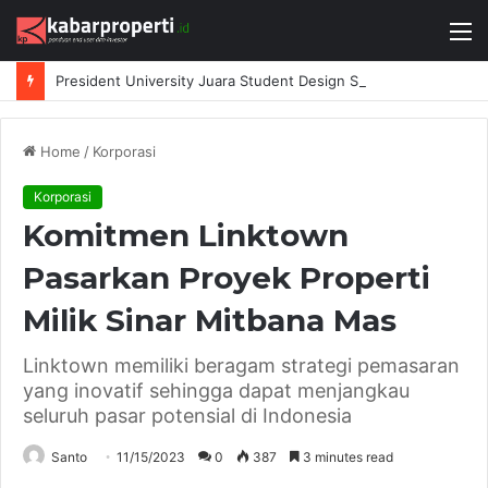
M
President University Juara Student Design Sprint 2026 yang Digelar BlueScope Lysaght dan IAI Bekasi
Home
/
Korporasi
Korporasi
Komitmen Linktown
Pasarkan Proyek Properti
Milik Sinar Mitbana Mas
Linktown memiliki beragam strategi pemasaran
yang inovatif sehingga dapat menjangkau
seluruh pasar potensial di Indonesia
Santo
11/15/2023
0
387
3 minutes read