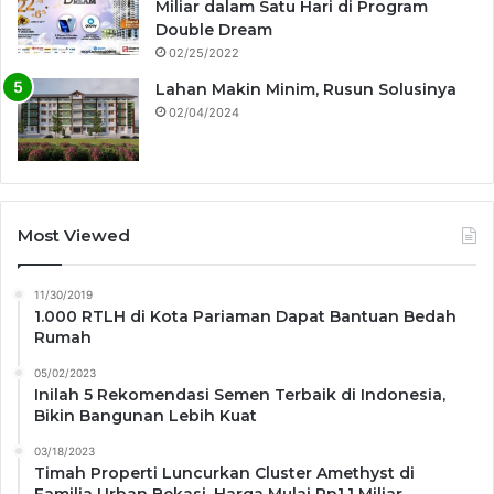
Miliar dalam Satu Hari di Program
Double Dream
02/25/2022
Lahan Makin Minim, Rusun Solusinya
02/04/2024
Most Viewed
11/30/2019
1.000 RTLH di Kota Pariaman Dapat Bantuan Bedah
Rumah
05/02/2023
Inilah 5 Rekomendasi Semen Terbaik di Indonesia,
Bikin Bangunan Lebih Kuat
03/18/2023
Timah Properti Luncurkan Cluster Amethyst di