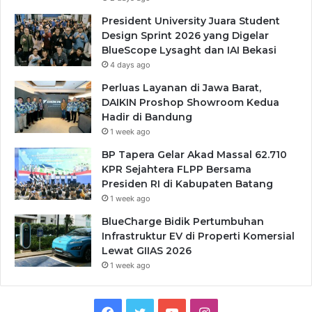
President University Juara Student
Design Sprint 2026 yang Digelar
BlueScope Lysaght dan IAI Bekasi
4 days ago
Perluas Layanan di Jawa Barat,
DAIKIN Proshop Showroom Kedua
Hadir di Bandung
1 week ago
BP Tapera Gelar Akad Massal 62.710
KPR Sejahtera FLPP Bersama
Presiden RI di Kabupaten Batang
1 week ago
BlueCharge Bidik Pertumbuhan
Infrastruktur EV di Properti Komersial
Lewat GIIAS 2026
1 week ago
Facebook
Twitter
YouTube
Instagram