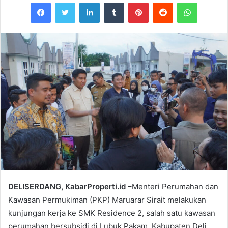
Facebook
Twitter
LinkedIn
Tumblr
Pinterest
Reddit
WhatsAp
DELISERDANG, KabarProperti.id
–Menteri Perumahan dan
Kawasan Permukiman (PKP) Maruarar Sirait melakukan
kunjungan kerja ke SMK Residence 2, salah satu kawasan
perumahan bersubsidi di Lubuk Pakam, Kabupaten Deli