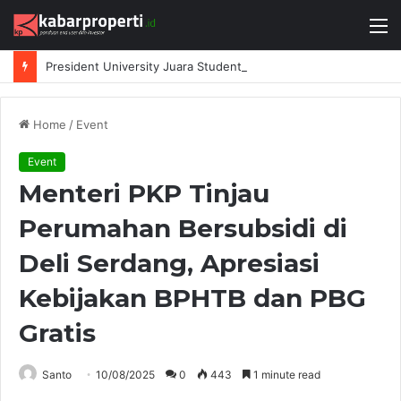
M
President University Juara Student Design Sprint 2026 yang Digelar BlueScope Lysaght dan IAI Bekasi
Home
/
Event
Event
Menteri PKP Tinjau
Perumahan Bersubsidi di
Deli Serdang, Apresiasi
Kebijakan BPHTB dan PBG
Gratis
Santo
10/08/2025
0
443
1 minute read