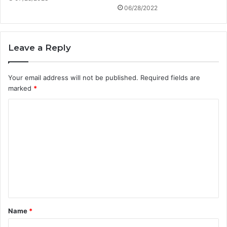
06/28/2022
Leave a Reply
Your email address will not be published.
Required fields are
marked
*
C
o
m
m
e
n
t
Name
*
*