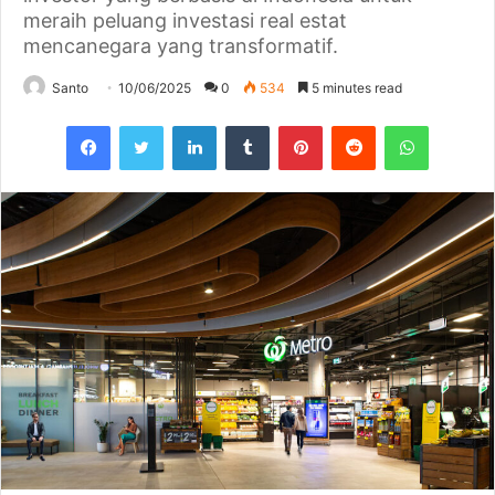
meraih peluang investasi real estat
mencanegara yang transformatif.
Santo
10/06/2025
0
534
5 minutes read
Facebook
Twitter
LinkedIn
Tumblr
Pinterest
Reddit
WhatsAp