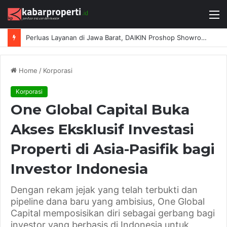
M
Perluas Layanan di Jawa Barat, DAIKIN Proshop Showroom Kedua Hadir di Bandung
Home
/
Korporasi
Korporasi
One Global Capital Buka
Akses Eksklusif Investasi
Properti di Asia-Pasifik bagi
Investor Indonesia
Dengan rekam jejak yang telah terbukti dan
pipeline dana baru yang ambisius, One Global
Capital memposisikan diri sebagai gerbang bagi
investor yang berbasis di Indonesia untuk