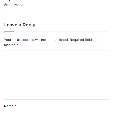
03/22/2025
Leave a Reply
Your email address will not be published.
Required fields are
marked
*
C
o
m
m
e
n
t
Name
*
*