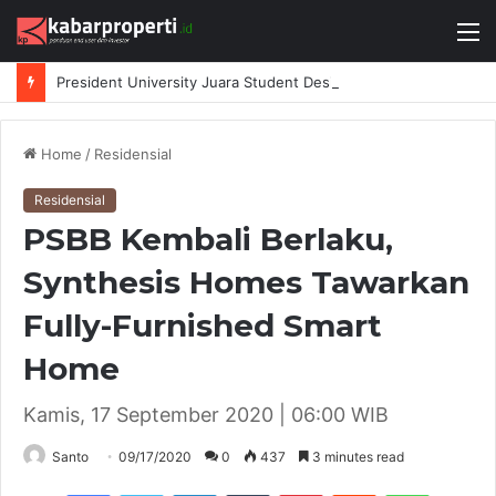
M
President University Juara Student Design Sprint 2026 yang Digelar BlueScope Lysaght dan IAI Bekasi
Home
/
Residensial
Residensial
PSBB Kembali Berlaku,
Synthesis Homes Tawarkan
Fully-Furnished Smart
Home
Kamis, 17 September 2020 | 06:00 WIB
Santo
09/17/2020
0
437
3 minutes read
Facebook
Twitter
LinkedIn
Tumblr
Pinterest
Reddit
WhatsAp