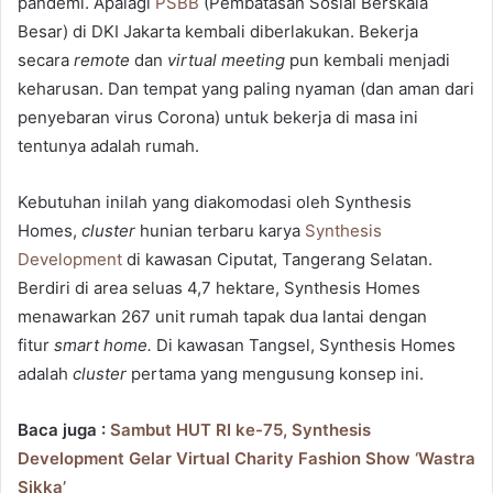
pandemi. Apalagi
PSBB
(Pembatasan Sosial Berskala
Besar) di DKI Jakarta kembali diberlakukan. Bekerja
secara
remote
dan
virtual meeting
pun kembali menjadi
keharusan. Dan tempat yang paling nyaman (dan aman dari
penyebaran virus Corona) untuk bekerja di masa ini
tentunya adalah rumah.
Kebutuhan inilah yang diakomodasi oleh Synthesis
Homes,
cluster
hunian terbaru karya
Synthesis
Development
di kawasan Ciputat, Tangerang Selatan.
Berdiri di area seluas 4,7 hektare, Synthesis Homes
menawarkan 267 unit rumah tapak dua lantai dengan
fitur
smart home.
Di kawasan Tangsel, Synthesis Homes
adalah
cluster
pertama yang mengusung konsep ini.
Baca juga :
Sambut HUT RI ke-75, Synthesis
Development Gelar Virtual Charity Fashion Show ‘Wastra
Sikka’