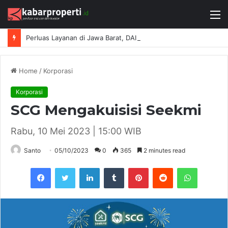
M
Perluas Layanan di Jawa Barat, DAIKIN Proshop Showroom Kedua Hadir di Bandung
Home
/
Korporasi
Korporasi
SCG Mengakuisisi Seekmi
Rabu, 10 Mei 2023 | 15:00 WIB
Santo
05/10/2023
0
365
2 minutes read
Facebook
Twitter
LinkedIn
Tumblr
Pinterest
Reddit
WhatsAp