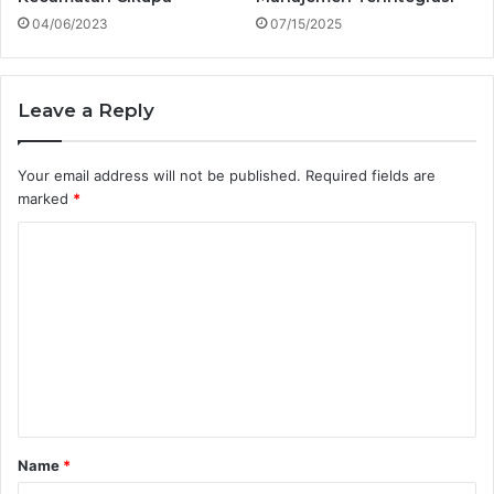
04/06/2023
07/15/2025
Leave a Reply
Your email address will not be published.
Required fields are
marked
*
C
o
m
m
e
n
t
Name
*
*