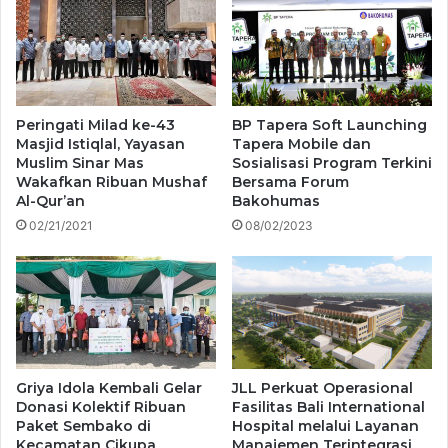
Peringati Milad ke-43
BP Tapera Soft Launching
Masjid Istiqlal, Yayasan
Tapera Mobile dan
Muslim Sinar Mas
Sosialisasi Program Terkini
Wakafkan Ribuan Mushaf
Bersama Forum
Al-Qur’an
Bakohumas
02/21/2021
08/02/2023
Griya Idola Kembali Gelar
JLL Perkuat Operasional
Donasi Kolektif Ribuan
Fasilitas Bali International
Paket Sembako di
Hospital melalui Layanan
Kecamatan Cikupa
Manajemen Terintegrasi