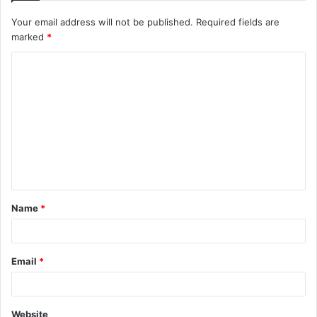
Your email address will not be published.
Required fields are
marked
*
C
o
m
m
e
n
t
Name
*
*
Email
*
Website