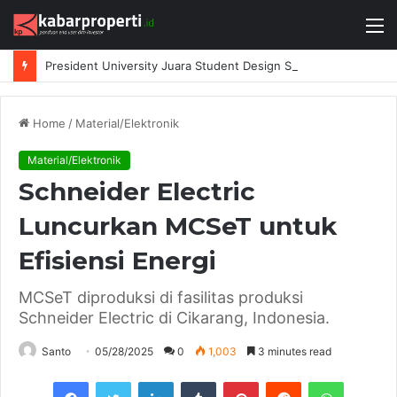
M
President University Juara Student Design Sprint 2026 yang Digelar BlueScope Lysaght dan IAI Bekasi
Home
/
Material/Elektronik
Material/Elektronik
Schneider Electric
Luncurkan MCSeT untuk
Efisiensi Energi
MCSeT diproduksi di fasilitas produksi
Schneider Electric di Cikarang, Indonesia.
Santo
05/28/2025
0
1,003
3 minutes read
Facebook
Twitter
LinkedIn
Tumblr
Pinterest
Reddit
WhatsAp