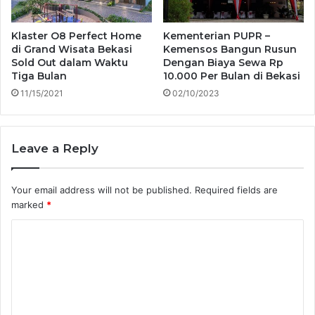
Klaster O8 Perfect Home
Kementerian PUPR –
di Grand Wisata Bekasi
Kemensos Bangun Rusun
Sold Out dalam Waktu
Dengan Biaya Sewa Rp
Tiga Bulan
10.000 Per Bulan di Bekasi
11/15/2021
02/10/2023
Leave a Reply
Your email address will not be published.
Required fields are
marked
*
C
o
m
m
e