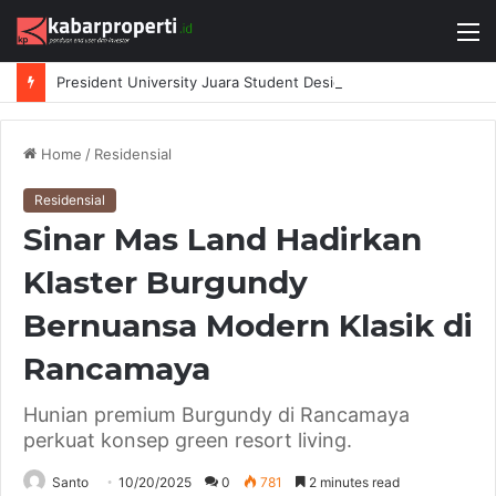
M
President University Juara Student Design Sprint 2026 yang Digelar BlueScope Lysaght dan IAI Bekasi
Home
/
Residensial
Residensial
Sinar Mas Land Hadirkan
Klaster Burgundy
Bernuansa Modern Klasik di
Rancamaya
Hunian premium Burgundy di Rancamaya
perkuat konsep green resort living.
Santo
10/20/2025
0
781
2 minutes read