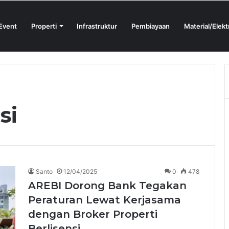
Event
Properti
Infrastruktur
Pembiayaan
Material/Elekt
ign Sprint 2026 yang Digelar BlueScope Lysaght dan IAI Bekasi
si
Santo
12/04/2025
0
478
AREBI Dorong Bank Tegakan
Peraturan Lewat Kerjasama
dengan Broker Properti
Berlisensi