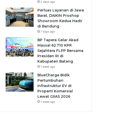
2 days ago
Perluas Layanan di Jawa
Barat, DAIKIN Proshop
Showroom Kedua Hadir
di Bandung
7 days ago
BP Tapera Gelar Akad
Massal 62.710 KPR
Sejahtera FLPP Bersama
Presiden RI di
Kabupaten Batang
1 week ago
BlueCharge Bidik
Pertumbuhan
Infrastruktur EV di
Properti Komersial
Lewat GIIAS 2026
1 week ago