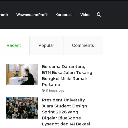
Search
ronik
Wawancara/Profil
Korporasi
Video
Tentang Kami
Kontak Kami
for
Recent
Popular
Comments
Bersama Danantara,
BTN Buka Jalan Tukang
Bengkel Miliki Rumah
Pertama
11 hours ago
President University
Juara Student Design
Sprint 2026 yang
Digelar BlueScope
Lysaght dan IAI Bekasi