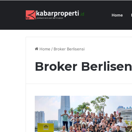
Home
President University Juara Student Des
Breaking News
Home
/
Broker Berlisensi
Broker Berlisen