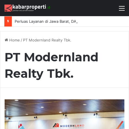
M
Perluas Layanan di Jawa Barat, DAIKIN Proshop Showroom Kedua Hadir di Bandung
Home
/
PT Modernland Realty Tbk.
PT Modernland
Realty Tbk.