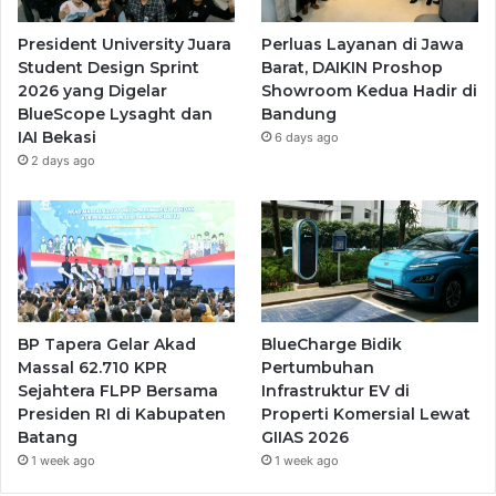
President University Juara
Perluas Layanan di Jawa
Student Design Sprint
Barat, DAIKIN Proshop
2026 yang Digelar
Showroom Kedua Hadir di
BlueScope Lysaght dan
Bandung
IAI Bekasi
6 days ago
2 days ago
BP Tapera Gelar Akad
BlueCharge Bidik
Massal 62.710 KPR
Pertumbuhan
Sejahtera FLPP Bersama
Infrastruktur EV di
Presiden RI di Kabupaten
Properti Komersial Lewat
Batang
GIIAS 2026
1 week ago
1 week ago