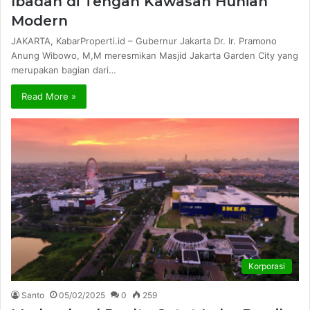
Ibadah di Tengah Kawasan Hunian
Modern
JAKARTA, KabarProperti.id – Gubernur Jakarta Dr. Ir. Pramono
Anung Wibowo, M,M meresmikan Masjid Jakarta Garden City yang
merupakan bagian dari…
Read More »
Korporasi
Santo
05/02/2025
0
259