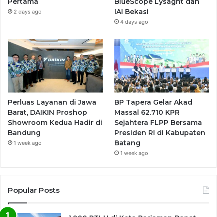
Pertama
BlueScope Lysaght dan
IAI Bekasi
2 days ago
4 days ago
Perluas Layanan di Jawa
BP Tapera Gelar Akad
Barat, DAIKIN Proshop
Massal 62.710 KPR
Showroom Kedua Hadir di
Sejahtera FLPP Bersama
Bandung
Presiden RI di Kabupaten
Batang
1 week ago
1 week ago
Popular Posts