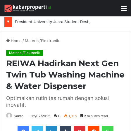
M
President University Juara Student Design Sprint 2026 yang Digelar BlueScope Lysaght dan IAI Bekasi
Home
/
Material/Elektronik
Material/Elektronik
REIWA Hadirkan Next Gen
Twin Tub Washing Machine
& Water Dispenser
Optimalkan rutinitas rumah dengan solusi
inovatif.
Santo
12/07/2025
0
1,015
2 minutes read
Facebook
Twitter
LinkedIn
Tumblr
Pinterest
Reddit
WhatsAp