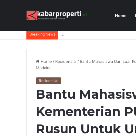
Home
President University Juara Student Des
Breaking News
Home
/
Residensial
/
Bantu Mahasiswa Dari Luar K
Madako
Residensial
Bantu Mahasisw
Kementerian 
Rusun Untuk U