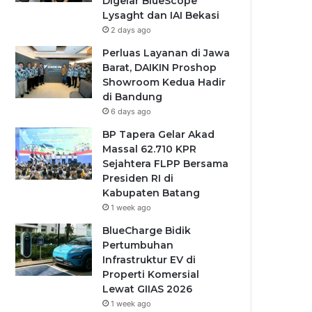
Digelar BlueScope
Lysaght dan IAI Bekasi
2 days ago
Perluas Layanan di Jawa
Barat, DAIKIN Proshop
Showroom Kedua Hadir
di Bandung
6 days ago
BP Tapera Gelar Akad
Massal 62.710 KPR
Sejahtera FLPP Bersama
Presiden RI di
Kabupaten Batang
1 week ago
BlueCharge Bidik
Pertumbuhan
Infrastruktur EV di
Properti Komersial
Lewat GIIAS 2026
1 week ago