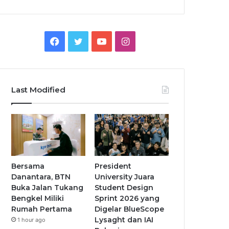
Facebook
Twitter
YouTube
Instagram
Last Modified
Bersama
President
Danantara, BTN
University Juara
Buka Jalan Tukang
Student Design
Bengkel Miliki
Sprint 2026 yang
Rumah Pertama
Digelar BlueScope
Lysaght dan IAI
1 hour ago