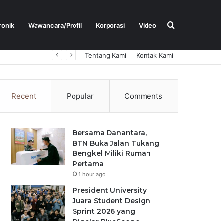
Search
ronik
Wawancara/Profil
Korporasi
Video
Tentang Kami
Kontak Kami
for
Recent
Popular
Comments
Bersama Danantara,
BTN Buka Jalan Tukang
Bengkel Miliki Rumah
Pertama
1 hour ago
President University
Juara Student Design
Sprint 2026 yang