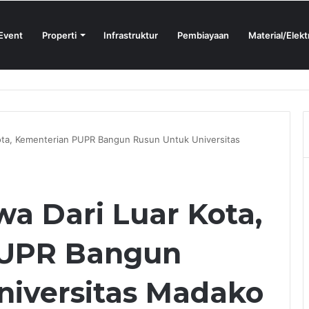
Event
Properti
Infrastruktur
Pembiayaan
Material/Elekt
ign Sprint 2026 yang Digelar BlueScope Lysaght dan IAI Bekasi
ota, Kementerian PUPR Bangun Rusun Untuk Universitas
a Dari Luar Kota,
PUPR Bangun
niversitas Madako