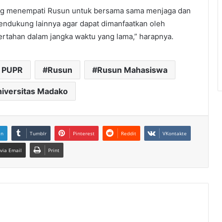
ng menempati Rusun untuk bersama sama menjaga dan
pendukung lainnya agar dapat dimanfaatkan oleh
rtahan dalam jangka waktu yang lama,” harapnya.
 PUPR
Rusun
Rusun Mahasiswa
iversitas Madako
In
Tumblr
Pinterest
Reddit
VKontakte
via Email
Print