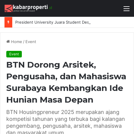
M
President University Juara Student Design Sprint 2026 yang Digelar BlueScope Lysaght dan IAI Bekasi
Home
/
Event
Event
BTN Dorong Arsitek,
Pengusaha, dan Mahasiswa
Surabaya Kembangkan Ide
Hunian Masa Depan
BTN Housingpreneur 2025 merupakan ajang
kompetisi tahunan yang terbuka bagi kalangan
pengembang, pengusaha, arsitek, mahasiswa
dan masyarakat umum.