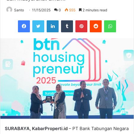
Santo
11/15/2025
0
555
2 minutes read
Facebook
Twitter
LinkedIn
Tumblr
Pinterest
Reddit
WhatsAp
SURABAYA, KabarProperti.id
– PT Bank Tabungan Negara