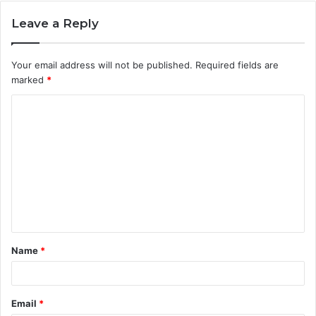
Leave a Reply
Your email address will not be published.
Required fields are
marked
*
C
o
m
m
e
n
t
Name
*
*
Email
*