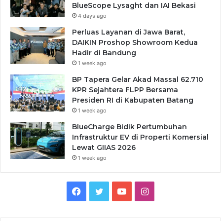
BlueScope Lysaght dan IAI Bekasi
4 days ago
Perluas Layanan di Jawa Barat,
DAIKIN Proshop Showroom Kedua
Hadir di Bandung
1 week ago
BP Tapera Gelar Akad Massal 62.710
KPR Sejahtera FLPP Bersama
Presiden RI di Kabupaten Batang
1 week ago
BlueCharge Bidik Pertumbuhan
Infrastruktur EV di Properti Komersial
Lewat GIIAS 2026
1 week ago
Facebook
Twitter
YouTube
Instagram