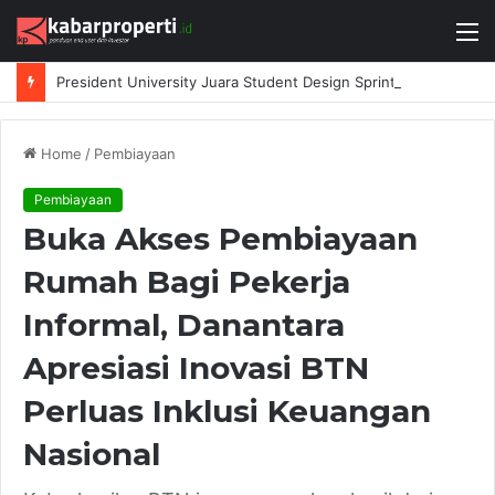
M
President University Juara Student Design Sprint 2026 yang Digelar BlueScope Lysaght dan IAI Bekasi
Home
/
Pembiayaan
Pembiayaan
Buka Akses Pembiayaan
Rumah Bagi Pekerja
Informal, Danantara
Apresiasi Inovasi BTN
Perluas Inklusi Keuangan
Nasional