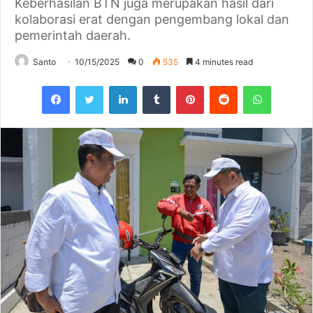
Keberhasilan BTN juga merupakan hasil dari
kolaborasi erat dengan pengembang lokal dan
pemerintah daerah.
Santo
10/15/2025
0
535
4 minutes read
Facebook
Twitter
LinkedIn
Tumblr
Pinterest
Reddit
WhatsAp