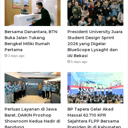
Bersama Danantara, BTN
President University Juara
Buka Jalan Tukang
Student Design Sprint
Bengkel Miliki Rumah
2026 yang Digelar
Pertama
BlueScope Lysaght dan
IAI Bekasi
3 days ago
5 days ago
Perluas Layanan di Jawa
BP Tapera Gelar Akad
Barat, DAIKIN Proshop
Massal 62.710 KPR
Showroom Kedua Hadir di
Sejahtera FLPP Bersama
Bandung
Presiden RI di Kabupaten