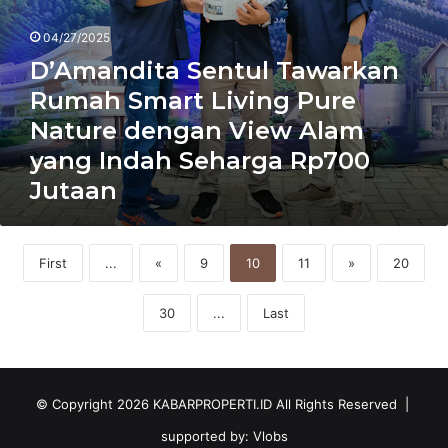
yang
Indah
04/27/2025
Seharga
D’Amandita Sentul Tawarkan
Rp700
Rumah Smart Living Pure
Jutaan
Nature dengan View Alam
yang Indah Seharga Rp700
Jutaan
First
...
«
9
10
11
»
20
30
...
Last
© Copyright 2026
KABARPROPERTI.ID
All Rights Reserved |
supported by:
Vlobs