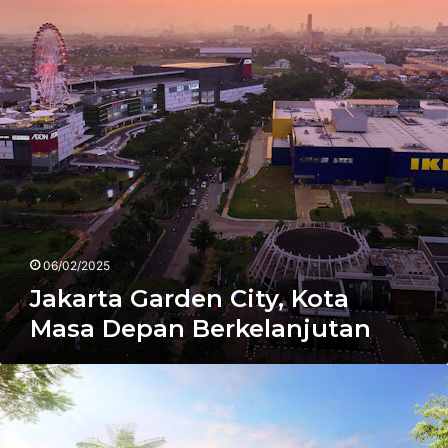
Masa
Depan
Berkelanjutan
06/02/2025
Jakarta Garden City, Kota
Masa Depan Berkelanjutan
Sinar
Mas
Land
Luncurkan