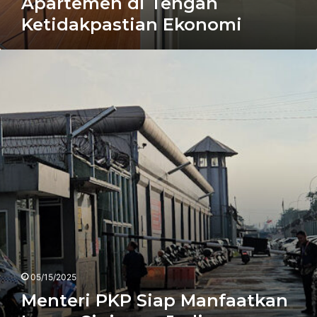
Apartemen di Tengah
Ketidakpastian Ekonomi
Menteri
PKP
Siap
Manfaatkan
Lapas
Cipinang
Jadi
Perumahan
Rakyat
05/15/2025
Menteri PKP Siap Manfaatkan