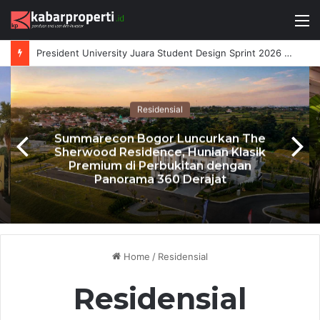
M
President University Juara Student Design Sprint 2026 yang Digelar BlueScope Lysaght dan IAI Bekasi
Residensial
Summarecon Bogor Luncurkan The
Sherwood Residence, Hunian Klasik
Premium di Perbukitan dengan
Panorama 360 Derajat
Home
/
Residensial
Residensial