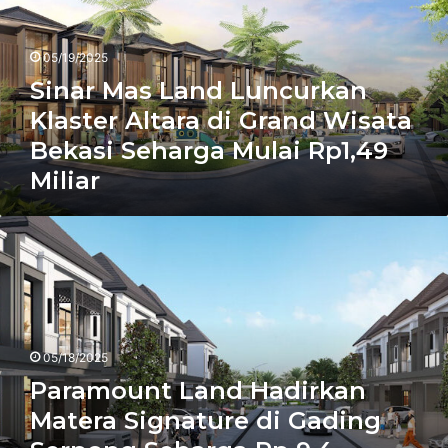
Klaster
Altara
di
05/19/2025
Grand
Sinar Mas Land Luncurkan
Wisata
Bekasi
Klaster Altara di Grand Wisata
Seharga
Bekasi Seharga Mulai Rp1,49
Mulai
Miliar
Rp1,49
Miliar
Paramount
Land
Hadirkan
Matera
Signature
di
Gading
05/18/2025
Serpong
Paramount Land Hadirkan
Seharga
Rp
Matera Signature di Gading
9,4