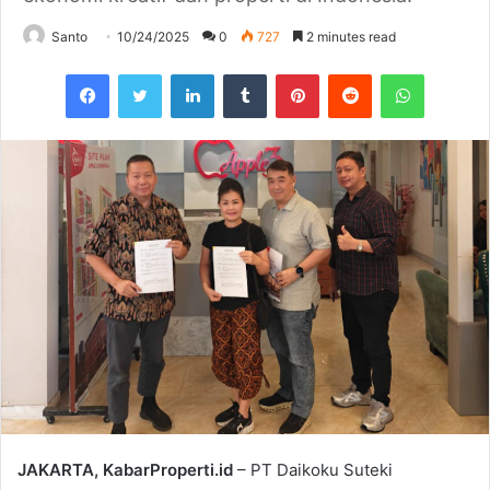
Santo
10/24/2025
0
727
2 minutes read
Facebook
Twitter
LinkedIn
Tumblr
Pinterest
Reddit
WhatsAp
JAKARTA, KabarProperti.id
– PT Daikoku Suteki