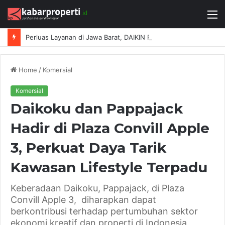
M
Perluas Layanan di Jawa Barat, DAIKIN Proshop Showroom Kedua Hadir di Bandung
Home
/
Komersial
Komersial
Daikoku dan Pappajack
Hadir di Plaza Convill Apple
3, Perkuat Daya Tarik
Kawasan Lifestyle Terpadu
Keberadaan Daikoku, Pappajack, di Plaza
Convill Apple 3, diharapkan dapat
berkontribusi terhadap pertumbuhan sektor
ekonomi kreatif dan properti di Indonesia.