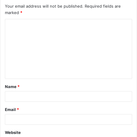
Your email address will not be published.
Required fields are
marked
*
C
o
m
m
e
n
t
Name
*
*
Email
*
Website