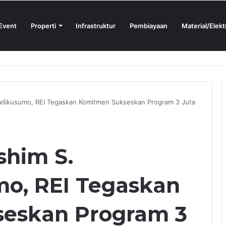
Event
Properti
Infrastruktur
Pembiayaan
Material/Elekt
ign Sprint 2026 yang Digelar BlueScope Lysaght dan IAI Bekasi
adikusumo, REI Tegaskan Komitmen Sukseskan Program 3 Juta
shim S.
mo, REI Tegaskan
eskan Program 3