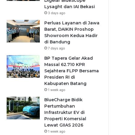
Digelar BlueScope
Lysaght dan IAI Bekasi
3 days ago
Perluas Layanan di Jawa
Barat, DAIKIN Proshop
Showroom Kedua Hadir
di Bandung
7 days ago
BP Tapera Gelar Akad
Massal 62.710 KPR
Sejahtera FLPP Bersama
Presiden RI di
Kabupaten Batang
1 week ago
BlueCharge Bidik
Pertumbuhan
Infrastruktur EV di
Properti Komersial
Lewat GIIAS 2026
1 week ago