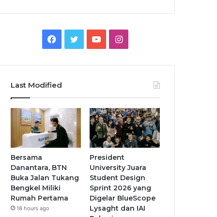
Facebook
Twitter
YouTube
Instagram
Last Modified
Bersama
President
Danantara, BTN
University Juara
Buka Jalan Tukang
Student Design
Bengkel Miliki
Sprint 2026 yang
Rumah Pertama
Digelar BlueScope
Lysaght dan IAI
18 hours ago