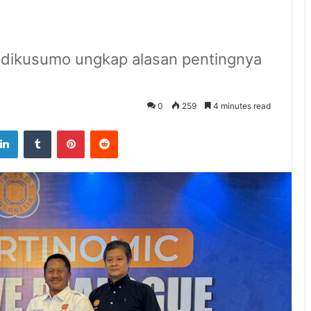
hadikusumo ungkap alasan pentingnya
0
259
4 minutes read
tter
LinkedIn
Tumblr
Pinterest
Reddit