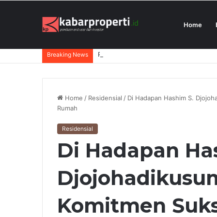
Home
President University Juara Student Des
Breaking News
Home
/
Residensial
/
Di Hadapan Hashim S. Djojoh
Rumah
Residensial
Di Hadapan Ha
Djojohadikusu
Komitmen Suks