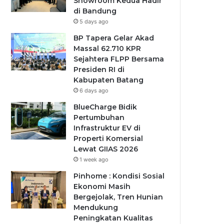
Showroom Kedua Hadir
di Bandung
5 days ago
BP Tapera Gelar Akad
Massal 62.710 KPR
Sejahtera FLPP Bersama
Presiden RI di
Kabupaten Batang
6 days ago
BlueCharge Bidik
Pertumbuhan
Infrastruktur EV di
Properti Komersial
Lewat GIIAS 2026
1 week ago
Pinhome : Kondisi Sosial
Ekonomi Masih
Bergejolak, Tren Hunian
Mendukung
Peningkatan Kualitas