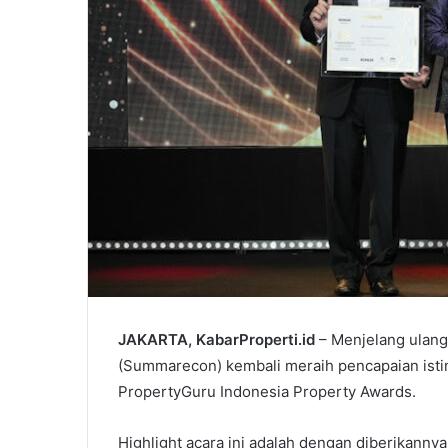
JAKARTA, KabarProperti.id
– Menjelang ulang
(Summarecon) kembali meraih pencapaian isti
PropertyGuru Indonesia Property Awards.
Highlight acara ini adalah dengan diberikanny