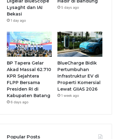
Digelar BlueScope
Hadir di Bandung
Lysaght dan IAI
5 days ago
Bekasi
1 day ago
BP Tapera Gelar
BlueCharge Bidik
Akad Massal 62.710
Pertumbuhan
KPR Sejahtera
Infrastruktur EV di
FLPP Bersama
Properti Komersial
Presiden RI di
Lewat GIIAS 2026
Kabupaten Batang
1 week ago
6 days ago
Popular Posts