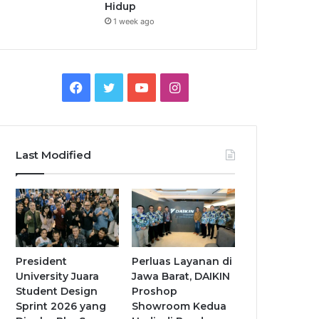
Hidup
1 week ago
Facebook
Twitter
YouTube
Instagram
Last Modified
President
Perluas Layanan di
University Juara
Jawa Barat, DAIKIN
Student Design
Proshop
Sprint 2026 yang
Showroom Kedua