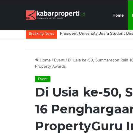
Home
Perluas Layanan di Jawa Barat, DAIKI
Breaking News
Home
/
Event
/
Di Usia ke-50, Summarecon Raih 1
Property Awards
Event
Di Usia ke-50,
16 Penghargaan
PropertyGuru I