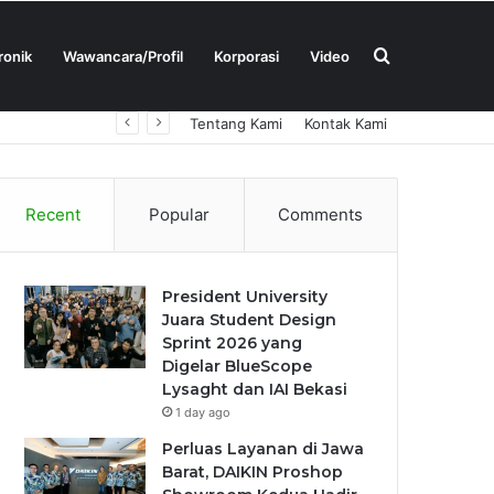
Search
ronik
Wawancara/Profil
Korporasi
Video
Tentang Kami
Kontak Kami
for
Recent
Popular
Comments
President University
Juara Student Design
Sprint 2026 yang
Digelar BlueScope
Lysaght dan IAI Bekasi
1 day ago
Perluas Layanan di Jawa
Barat, DAIKIN Proshop