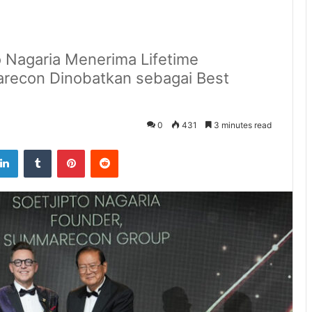
 Nagaria Menerima Lifetime
econ Dinobatkan sebagai Best
0
431
3 minutes read
tter
LinkedIn
Tumblr
Pinterest
Reddit