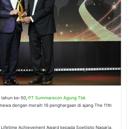
 tahun ke-50,
PT Summarecon Agung Tbk
mewa dengan meraih 16 penghargaan di ajang The 11th
a Lifetime Achievement Award kepada Soetjipto Nagaria,