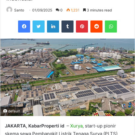
Santo
01/09/2025
0
1,231
3 minutes read
Facebook
Twitter
LinkedIn
Tumblr
Pinterest
Reddit
WhatsAp
default
JAKARTA, KabarProperti id
–
Xurya
, start-up pionir
skema sewa Pembangkit Listrik Tenaga Surya (PLTS)