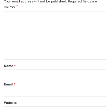
Your email address will not be published.
Required fields are
marked
*
C
o
m
m
e
n
t
Name
*
*
Email
*
Website