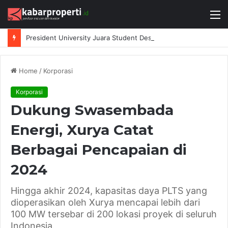
M
President University Juara Student Design Sprint 2026 yang Digelar BlueScope Lysaght dan IAI Bekasi
Home
/
Korporasi
Korporasi
Dukung Swasembada
Energi, Xurya Catat
Berbagai Pencapaian di
2024
Hingga akhir 2024, kapasitas daya PLTS yang
dioperasikan oleh Xurya mencapai lebih dari
100 MW tersebar di 200 lokasi proyek di seluruh
Indonesia.