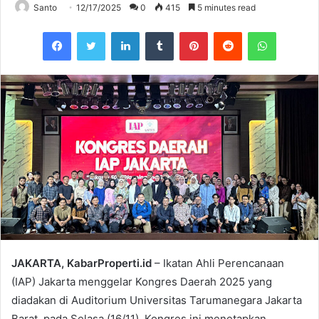
Santo
12/17/2025
0
415
5 minutes read
Facebook
Twitter
LinkedIn
Tumblr
Pinterest
Reddit
WhatsAp
JAKARTA, KabarProperti.id
– Ikatan Ahli Perencanaan
(IAP) Jakarta menggelar Kongres Daerah 2025 yang
diadakan di Auditorium Universitas Tarumanegara Jakarta
Barat, pada Selasa (16/11). Kongres ini menetapkan