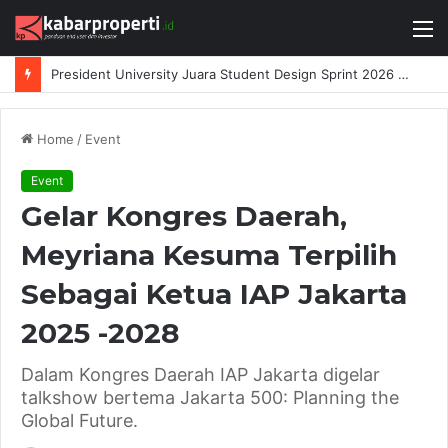
M
President University Juara Student Design Sprint 2026 yang Digelar BlueScope Lysaght dan IAI Bekasi
Home
/
Event
Event
Gelar Kongres Daerah,
Meyriana Kesuma Terpilih
Sebagai Ketua IAP Jakarta
2025 -2028
Dalam Kongres Daerah IAP Jakarta digelar
talkshow bertema Jakarta 500: Planning the
Global Future.