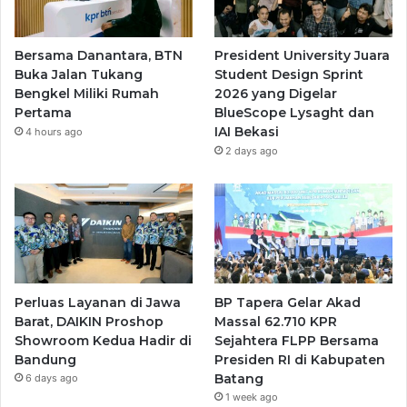
Bersama Danantara, BTN
President University Juara
Buka Jalan Tukang
Student Design Sprint
Bengkel Miliki Rumah
2026 yang Digelar
Pertama
BlueScope Lysaght dan
IAI Bekasi
4 hours ago
2 days ago
Perluas Layanan di Jawa
BP Tapera Gelar Akad
Barat, DAIKIN Proshop
Massal 62.710 KPR
Showroom Kedua Hadir di
Sejahtera FLPP Bersama
Bandung
Presiden RI di Kabupaten
Batang
6 days ago
1 week ago