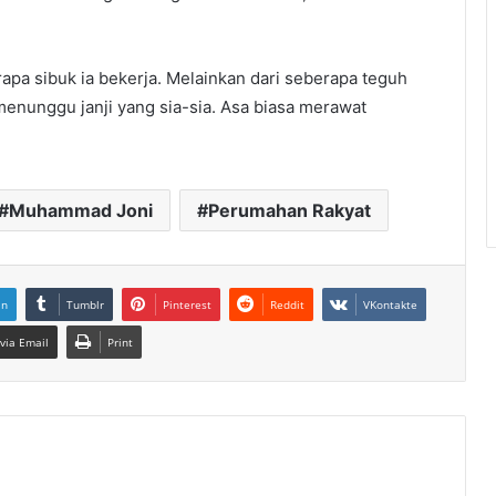
rapa sibuk ia bekerja. Melainkan dari seberapa teguh
menunggu janji yang sia-sia. Asa biasa merawat
Muhammad Joni
Perumahan Rakyat
In
Tumblr
Pinterest
Reddit
VKontakte
via Email
Print