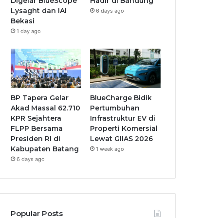
Digelar BlueScope
Hadir di Bandung
Lysaght dan IAI
6 days ago
Bekasi
1 day ago
BP Tapera Gelar
BlueCharge Bidik
Akad Massal 62.710
Pertumbuhan
KPR Sejahtera
Infrastruktur EV di
FLPP Bersama
Properti Komersial
Presiden RI di
Lewat GIIAS 2026
Kabupaten Batang
1 week ago
6 days ago
Popular Posts