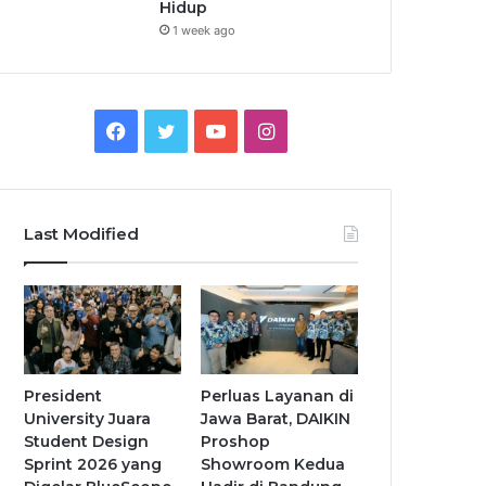
Hidup
1 week ago
Facebook
Twitter
YouTube
Instagram
Last Modified
President
Perluas Layanan di
University Juara
Jawa Barat, DAIKIN
Student Design
Proshop
Sprint 2026 yang
Showroom Kedua