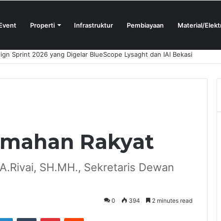
Event
Properti
Infrastruktur
Pembiayaan
Material/Elekt
N Proshop Showroom Kedua Hadir di Bandung
umahan Rakyat
.Rivai, SH.MH., Sekretaris Dewan
0
394
2 minutes read
tter
LinkedIn
Tumblr
Pinterest
Reddit