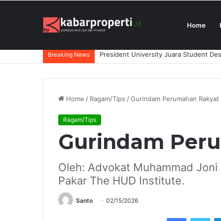
Home
Perluas Layanan di Jawa Barat, DAIKI
Breaking News
Home
/
Ragam/Tips
/
Gurindam Perumahan Rakyat
Ragam/Tips
Gurindam Per
Oleh: Advokat Muhammad Joni A
Pakar The HUD Institute.
Santo
02/15/2026
Facebook
Twi