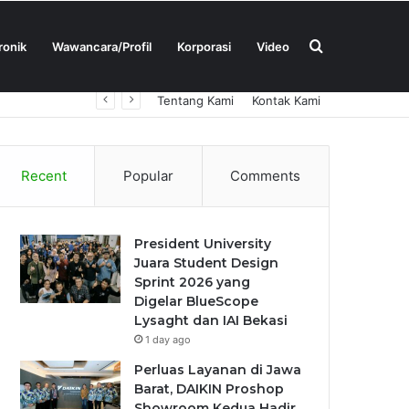
Search
ronik
Wawancara/Profil
Korporasi
Video
Tentang Kami
Kontak Kami
for
Recent
Popular
Comments
President University
Juara Student Design
Sprint 2026 yang
Digelar BlueScope
Lysaght dan IAI Bekasi
1 day ago
Perluas Layanan di Jawa
Barat, DAIKIN Proshop
Showroom Kedua Hadir