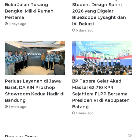
Buka Jalan Tukang
Student Design Sprint
Bengkel Miliki Rumah
2026 yang Digelar
Pertama
BlueScope Lysaght dan
IAI Bekasi
3 days ago
5 days ago
Perluas Layanan di Jawa
BP Tapera Gelar Akad
Barat, DAIKIN Proshop
Massal 62.710 KPR
Showroom Kedua Hadir di
Sejahtera FLPP Bersama
Bandung
Presiden RI di Kabupaten
Batang
1 week ago
1 week ago
Popular Posts