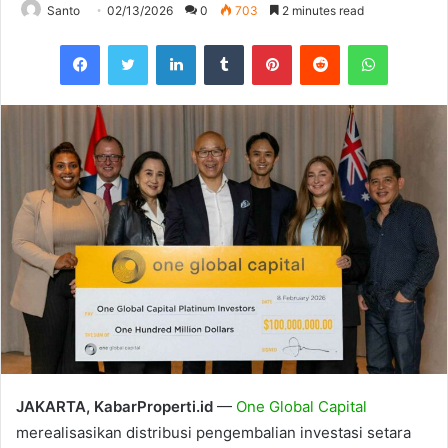
Santo
02/13/2026
0
703
2 minutes read
Facebook
Twitter
LinkedIn
Tumblr
Pinterest
Reddit
WhatsAp
JAKARTA, KabarProperti.id
—
One Global Capital
merealisasikan distribusi pengembalian investasi setara