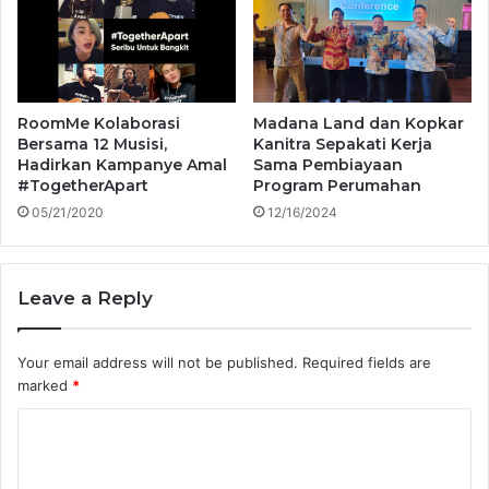
RoomMe Kolaborasi
Madana Land dan Kopkar
Bersama 12 Musisi,
Kanitra Sepakati Kerja
Hadirkan Kampanye Amal
Sama Pembiayaan
#TogetherApart
Program Perumahan
05/21/2020
12/16/2024
Leave a Reply
Your email address will not be published.
Required fields are
marked
*
C
o