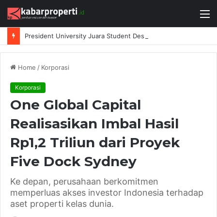
M
President University Juara Student Design Sprint 2026 yang Digelar BlueScope Lysaght dan IAI Bekasi
Home
/
Korporasi
Korporasi
One Global Capital
Realisasikan Imbal Hasil
Rp1,2 Triliun dari Proyek
Five Dock Sydney
Ke depan, perusahaan berkomitmen
memperluas akses investor Indonesia terhadap
aset properti kelas dunia.