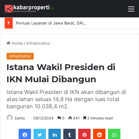
M
Perluas Layanan di Jawa Barat, DAIKIN Proshop Showroom Kedua Hadir di Bandung
Home
/
Infrastruktur
Infrastruktur
Istana Wakil Presiden di
IKN Mulai Dibangun
Istana Wakil Presiden di IKN akan dibangun di
atas lahan seluas 14,8 Ha dengan luas total
bangunan 10.038,4 m2.
Santo
08/12/2024
0
441
2 minutes read
Facebook
Twitter
LinkedIn
Tumblr
Pinterest
Reddit
WhatsAp