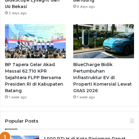
IAI Bekasi
6 days ago
2 days ago
BP Tapera Gelar Akad
BlueCharge Bidik
Massal 62.710 KPR
Pertumbuhan
Sejahtera FLPP Bersama
Infrastruktur EV di
Presiden RI di Kabupaten
Properti Komersial Lewat
Batang
GIIAS 2026
1 week ago
1 week ago
Popular Posts
1.000 RTLH di Kota Pariaman Dapat