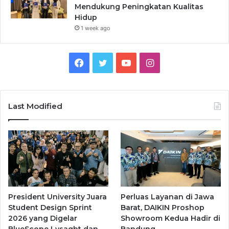
Mendukung Peningkatan Kualitas
Hidup
1 week ago
Facebook
Twitter
YouTube
Instagram
Last Modified
President University Juara
Perluas Layanan di Jawa
Student Design Sprint
Barat, DAIKIN Proshop
2026 yang Digelar
Showroom Kedua Hadir di
BlueScope Lysaght dan
Bandung