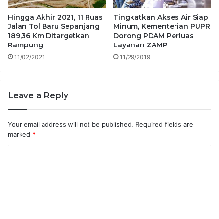
Hingga Akhir 2021, 11 Ruas
Tingkatkan Akses Air Siap
Jalan Tol Baru Sepanjang
Minum, Kementerian PUPR
189,36 Km Ditargetkan
Dorong PDAM Perluas
Rampung
Layanan ZAMP
11/02/2021
11/29/2019
Leave a Reply
Your email address will not be published.
Required fields are
marked
*
C
o
m
m
e