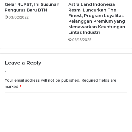
Gelar RUPST, Ini Susunan
Astra Land Indonesia
Pengurus Baru BTN
Resmi Luncurkan The
Finest, Program Loyalitas
03/02/2022
Pelanggan Premium yang
Menawarkan Keuntungan
Lintas Industri
06/18/2025
Leave a Reply
Your email address will not be published.
Required fields are
marked
*
C
o
m
m