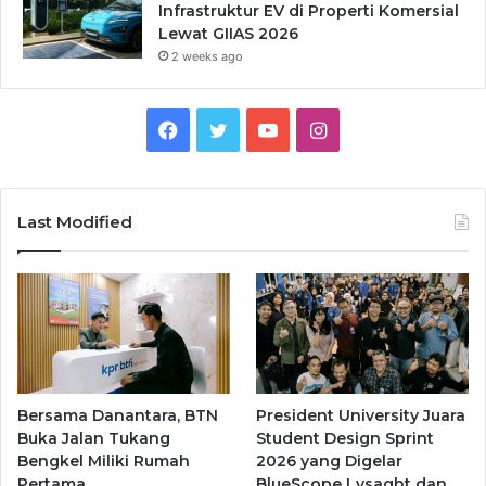
Infrastruktur EV di Properti Komersial
Lewat GIIAS 2026
2 weeks ago
Facebook
Twitter
YouTube
Instagram
Last Modified
Bersama Danantara, BTN
President University Juara
Buka Jalan Tukang
Student Design Sprint
Bengkel Miliki Rumah
2026 yang Digelar
Pertama
BlueScope Lysaght dan