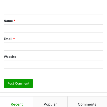
e
n
t
Name
*
*
Email
*
Website
Recent
Popular
Comments