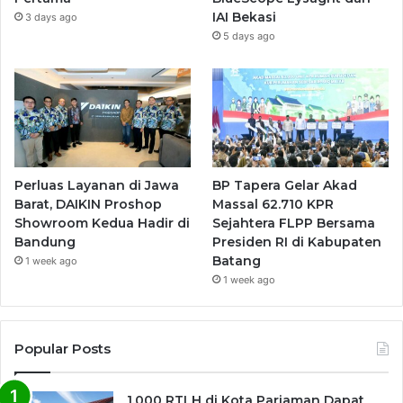
IAI Bekasi
3 days ago
5 days ago
Perluas Layanan di Jawa
BP Tapera Gelar Akad
Barat, DAIKIN Proshop
Massal 62.710 KPR
Showroom Kedua Hadir di
Sejahtera FLPP Bersama
Bandung
Presiden RI di Kabupaten
Batang
1 week ago
1 week ago
Popular Posts
1.000 RTLH di Kota Pariaman Dapat