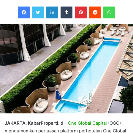
Facebook
Twitter
LinkedIn
Tumblr
Pinterest
Reddit
WhatsAp
JAKARTA, KabarProperti.id
–
One Global Capital
(OGC)
mengumumkan perluasan platform perhotelan One Global