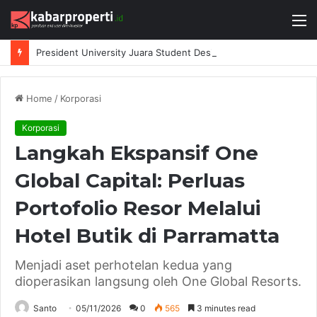
M
President University Juara Student Design Sprint 2026 yang Digelar BlueScope Lysaght dan IAI Bekasi
Home
/
Korporasi
Korporasi
Langkah Ekspansif One
Global Capital: Perluas
Portofolio Resor Melalui
Hotel Butik di Parramatta
Menjadi aset perhotelan kedua yang
dioperasikan langsung oleh One Global Resorts.
Santo
05/11/2026
0
565
3 minutes read