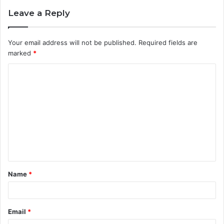
Leave a Reply
Your email address will not be published.
Required fields are
marked
*
C
o
m
m
e
n
t
Name
*
*
Email
*