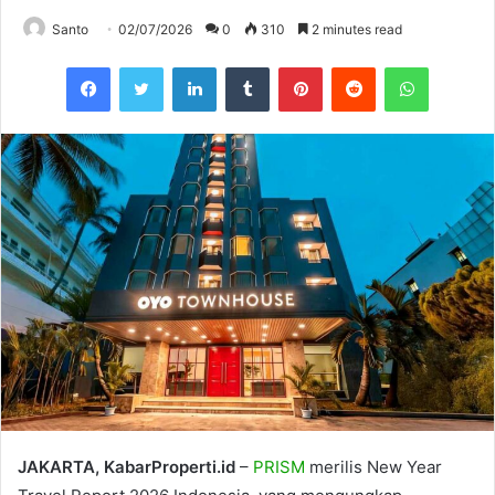
Santo
02/07/2026
0
310
2 minutes read
Facebook
Twitter
LinkedIn
Tumblr
Pinterest
Reddit
WhatsAp
JAKARTA, KabarProperti.id
–
PRISM
merilis New Year