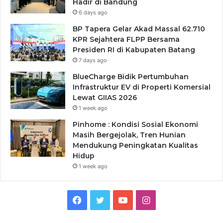
Hadir di Bandung
6 days ago
BP Tapera Gelar Akad Massal 62.710
KPR Sejahtera FLPP Bersama
Presiden RI di Kabupaten Batang
7 days ago
BlueCharge Bidik Pertumbuhan
Infrastruktur EV di Properti Komersial
Lewat GIIAS 2026
1 week ago
Pinhome : Kondisi Sosial Ekonomi
Masih Bergejolak, Tren Hunian
Mendukung Peningkatan Kualitas
Hidup
1 week ago
Facebook
Twitter
YouTube
Instagram