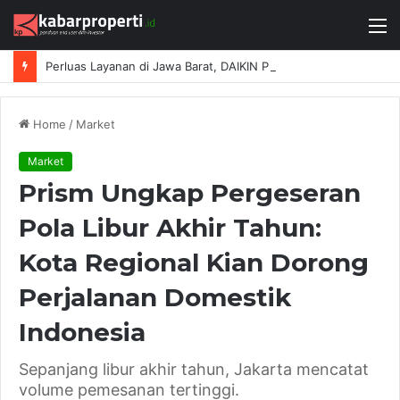
M
Perluas Layanan di Jawa Barat, DAIKIN Proshop Showroom Kedua Hadir di Bandung
Home
/
Market
Market
Prism Ungkap Pergeseran
Pola Libur Akhir Tahun:
Kota Regional Kian Dorong
Perjalanan Domestik
Indonesia
Sepanjang libur akhir tahun, Jakarta mencatat
volume pemesanan tertinggi.