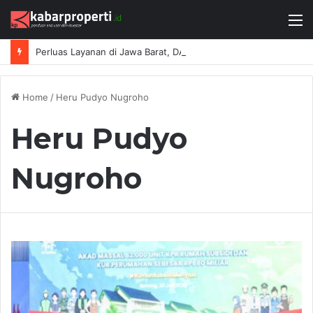
M
Perluas Layanan di Jawa Barat, DAIKIN Proshop Showroom Kedua Hadir di Bandung
Home
/
Heru Pudyo Nugroho
Heru Pudyo
Nugroho