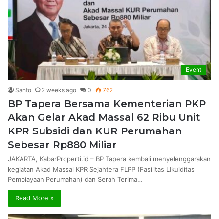
Event
Santo
2 weeks ago
0
762
BP Tapera Bersama Kementerian PKP
Akan Gelar Akad Massal 62 Ribu Unit
KPR Subsidi dan KUR Perumahan
Sebesar Rp880 Miliar
JAKARTA, KabarProperti.id – BP Tapera kembali menyelenggarakan
kegiatan Akad Massal KPR Sejahtera FLPP (Fasilitas LIkuiditas
Pembiayaan Perumahan) dan Serah Terima…
Read More »