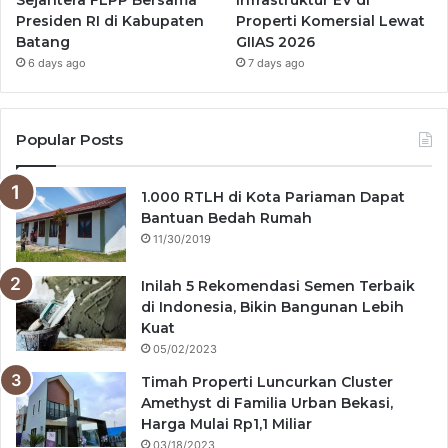
Sejahtera FLPP Bersama
Infrastruktur EV di
Presiden RI di Kabupaten
Properti Komersial Lewat
Batang
GIIAS 2026
6 days ago
7 days ago
Popular Posts
1.000 RTLH di Kota Pariaman Dapat
Bantuan Bedah Rumah
11/30/2019
Inilah 5 Rekomendasi Semen Terbaik
di Indonesia, Bikin Bangunan Lebih
Kuat
05/02/2023
Timah Properti Luncurkan Cluster
Amethyst di Familia Urban Bekasi,
Harga Mulai Rp1,1 Miliar
03/18/2023