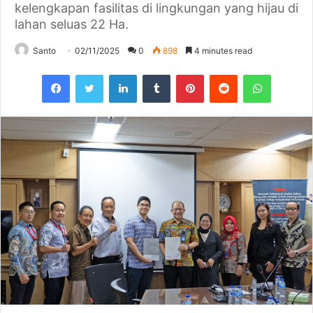
kelengkapan fasilitas di lingkungan yang hijau di
lahan seluas 22 Ha.
Santo
02/11/2025
0
898
4 minutes read
Facebook
Twitter
LinkedIn
Tumblr
Pinterest
Reddit
WhatsAp