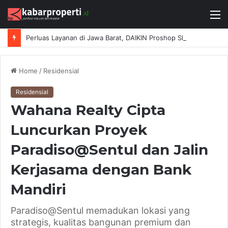
M
Perluas Layanan di Jawa Barat, DAIKIN Proshop Showroom Kedua Hadir di Bandung
Home
/
Residensial
Residensial
Wahana Realty Cipta
Luncurkan Proyek
Paradiso@Sentul dan Jalin
Kerjasama dengan Bank
Mandiri
Paradiso@Sentul memadukan lokasi yang
strategis, kualitas bangunan premium dan