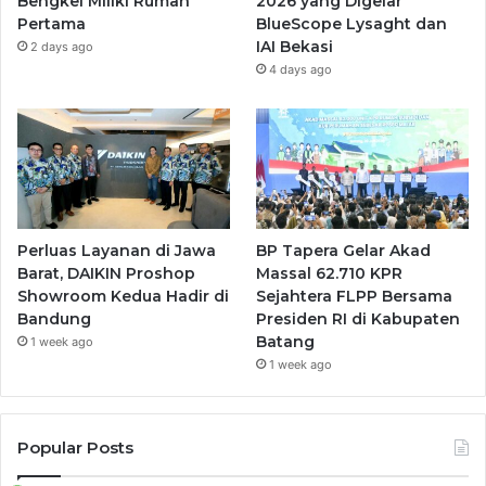
Bengkel Miliki Rumah
2026 yang Digelar
Pertama
BlueScope Lysaght dan
IAI Bekasi
2 days ago
4 days ago
Perluas Layanan di Jawa
BP Tapera Gelar Akad
Barat, DAIKIN Proshop
Massal 62.710 KPR
Showroom Kedua Hadir di
Sejahtera FLPP Bersama
Bandung
Presiden RI di Kabupaten
Batang
1 week ago
1 week ago
Popular Posts