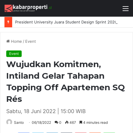
M
President University Juara Student Design Sprint 2026 yang Digelar BlueScope Lysaght dan IAI Bekasi
Home
/
Event
Event
Wujudkan Komitmen,
Intiland Gelar Tahapan
Topping Off Apartemen SQ
Rés
Sabtu, 18 Juni 2022 | 15:00 WIB
Santo
06/18/2022
0
467
4 minutes read
Facebook
Twitter
LinkedIn
Tumblr
Pinterest
Reddit
WhatsAp