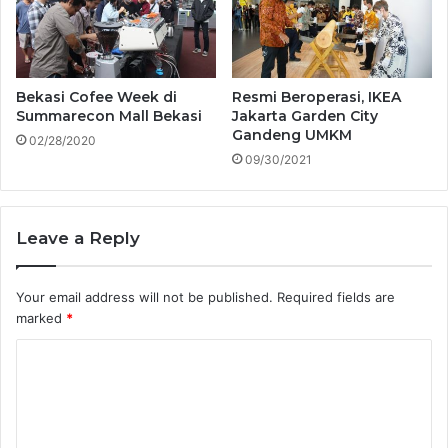
Bekasi Cofee Week di
Resmi Beroperasi, IKEA
Summarecon Mall Bekasi
Jakarta Garden City
Gandeng UMKM
02/28/2020
09/30/2021
Leave a Reply
Your email address will not be published.
Required fields are
marked
*
C
o
m
m