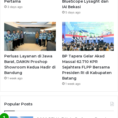
Pertama
BlueScope Lysaght dan
IAI Bekasi
3 days ago
5 days ago
Perluas Layanan di Jawa
BP Tapera Gelar Akad
Barat, DAIKIN Proshop
Massal 62.710 KPR
Showroom Kedua Hadir di
Sejahtera FLPP Bersama
Bandung
Presiden RI di Kabupaten
Batang
1 week ago
1 week ago
Popular Posts