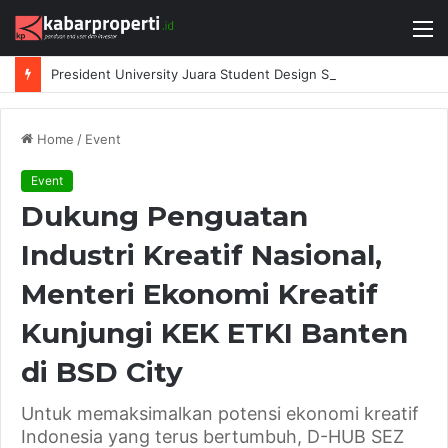
M
President University Juara Student Design Sprint 2026 yang Digelar BlueScope Lysaght dan IAI Bekasi
Home
/
Event
Event
Dukung Penguatan
Industri Kreatif Nasional,
Menteri Ekonomi Kreatif
Kunjungi KEK ETKI Banten
di BSD City
Untuk memaksimalkan potensi ekonomi kreatif
Indonesia yang terus bertumbuh, D-HUB SEZ