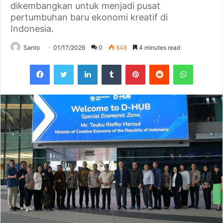
dikembangkan untuk menjadi pusat
pertumbuhan baru ekonomi kreatif di
Indonesia.
Santo
01/17/2026
0
848
4 minutes read
Facebook
Twitter
LinkedIn
Tumblr
Pinterest
Reddit
WhatsAp