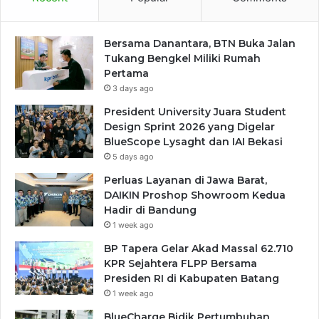
Bersama Danantara, BTN Buka Jalan
Tukang Bengkel Miliki Rumah
Pertama
3 days ago
President University Juara Student
Design Sprint 2026 yang Digelar
BlueScope Lysaght dan IAI Bekasi
5 days ago
Perluas Layanan di Jawa Barat,
DAIKIN Proshop Showroom Kedua
Hadir di Bandung
1 week ago
BP Tapera Gelar Akad Massal 62.710
KPR Sejahtera FLPP Bersama
Presiden RI di Kabupaten Batang
1 week ago
BlueCharge Bidik Pertumbuhan