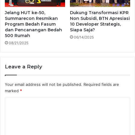
Jelang HUT ke-50,
Dukung Transformasi KPR
Summarecon Resmikan
Non Subsidi, BTN Apresiasi
Program Bedah Fasum
10 Developer Strategis,
dan Pencanangan Bedah
Siapa Saja?
500 Rumah
06/14/2025
08/21/2025
Leave a Reply
Your email address will not be published.
Required fields are
marked
*
C
o
m
m