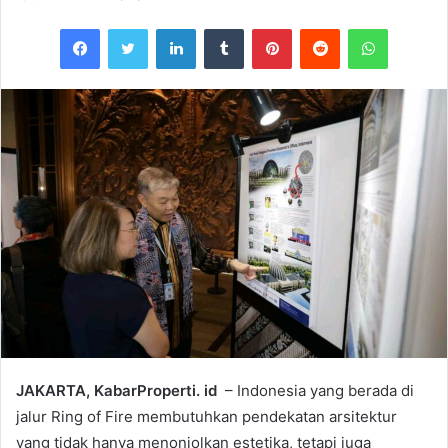
Facebook
Twitter
LinkedIn
Tumblr
Pinterest
Reddit
WhatsAp
JAKARTA, KabarProperti. id
– Indonesia yang berada di
jalur Ring of Fire membutuhkan pendekatan arsitektur
yang tidak hanya menonjolkan estetika, tetapi juga