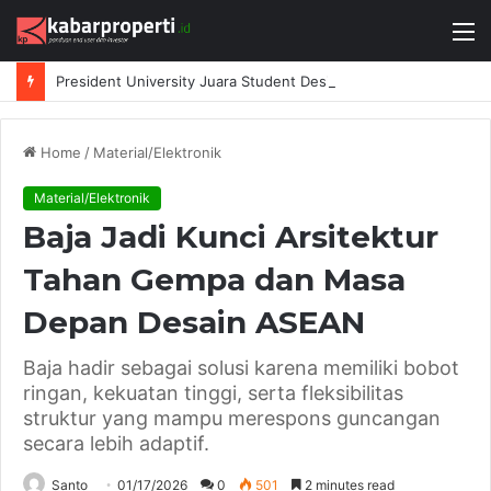
M
President University Juara Student Design Sprint 2026 yang Digelar BlueScope Lysaght dan IAI Bekasi
Home
/
Material/Elektronik
Material/Elektronik
Baja Jadi Kunci Arsitektur
Tahan Gempa dan Masa
Depan Desain ASEAN
Baja hadir sebagai solusi karena memiliki bobot
ringan, kekuatan tinggi, serta fleksibilitas
struktur yang mampu merespons guncangan
secara lebih adaptif.
Santo
01/17/2026
0
501
2 minutes read