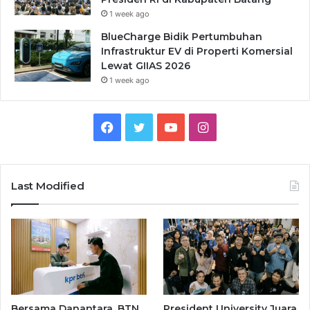
1 week ago
BlueCharge Bidik Pertumbuhan
Infrastruktur EV di Properti Komersial
Lewat GIIAS 2026
1 week ago
Facebook
Twitter
YouTube
Instagram
Last Modified
Bersama Danantara, BTN
President University Juara