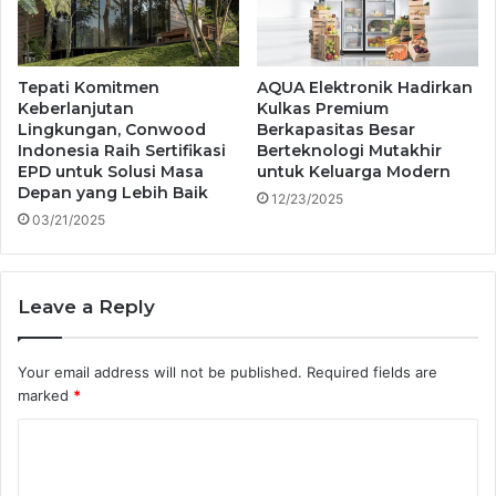
Tepati Komitmen
AQUA Elektronik Hadirkan
Keberlanjutan
Kulkas Premium
Lingkungan, Conwood
Berkapasitas Besar
Indonesia Raih Sertifikasi
Berteknologi Mutakhir
EPD untuk Solusi Masa
untuk Keluarga Modern
Depan yang Lebih Baik
12/23/2025
03/21/2025
Leave a Reply
Your email address will not be published.
Required fields are
marked
*
C
o