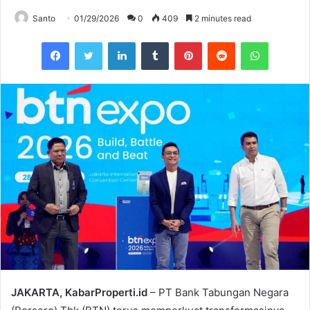
Santo
01/29/2026
0
409
2 minutes read
Facebook
Twitter
LinkedIn
Tumblr
Pinterest
Reddit
WhatsAp
JAKARTA, KabarProperti.id
– PT Bank Tabungan Negara