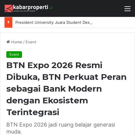
M
President University Juara Student Design Sprint 2026 yang Digelar BlueScope Lysaght dan IAI Bekasi
Home
/
Event
Event
BTN Expo 2026 Resmi
Dibuka, BTN Perkuat Peran
sebagai Bank Modern
dengan Ekosistem
Terintegrasi
BTN Expo 2026 jadi ruang belajar generasi
muda.