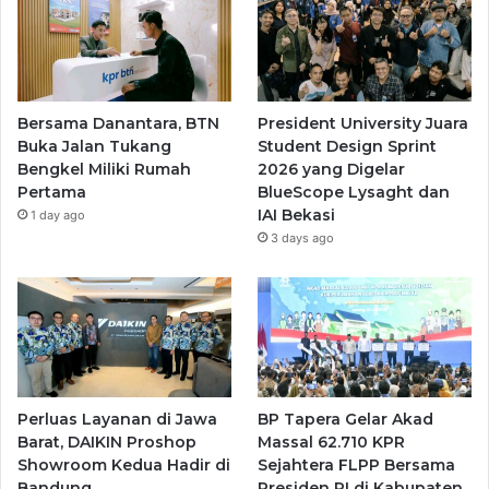
Bersama Danantara, BTN
President University Juara
Buka Jalan Tukang
Student Design Sprint
Bengkel Miliki Rumah
2026 yang Digelar
Pertama
BlueScope Lysaght dan
IAI Bekasi
1 day ago
3 days ago
Perluas Layanan di Jawa
BP Tapera Gelar Akad
Barat, DAIKIN Proshop
Massal 62.710 KPR
Showroom Kedua Hadir di
Sejahtera FLPP Bersama
Bandung
Presiden RI di Kabupaten