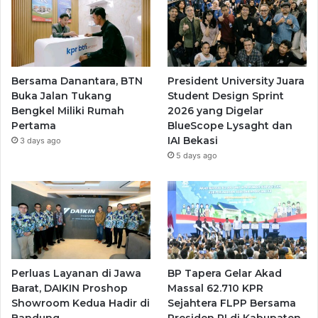
Bersama Danantara, BTN
President University Juara
Buka Jalan Tukang
Student Design Sprint
Bengkel Miliki Rumah
2026 yang Digelar
Pertama
BlueScope Lysaght dan
IAI Bekasi
3 days ago
5 days ago
Perluas Layanan di Jawa
BP Tapera Gelar Akad
Barat, DAIKIN Proshop
Massal 62.710 KPR
Showroom Kedua Hadir di
Sejahtera FLPP Bersama
Bandung
Presiden RI di Kabupaten