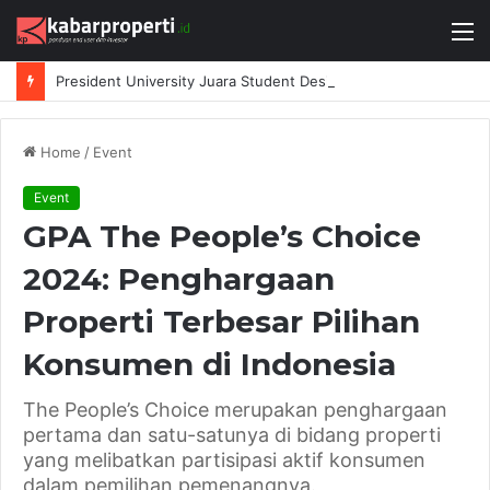
M
President University Juara Student Design Sprint 2026 yang Digelar BlueScope Lysaght dan IAI Bekasi
Home
/
Event
Event
GPA The People’s Choice
2024: Penghargaan
Properti Terbesar Pilihan
Konsumen di Indonesia
The People’s Choice merupakan penghargaan
pertama dan satu-satunya di bidang properti
yang melibatkan partisipasi aktif konsumen
dalam pemilihan pemenangnya.