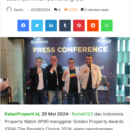
Santo
05/29/2024
0
1,035
2 minutes read
Facebook
Twitter
LinkedIn
Tumblr
Pinterest
Reddit
WhatsAp
KabarProperti.id
, 29 Mei 2024
–
Rumah123
dan Indonesia
Property Watch (IPW) menggelar Golden Property Awards
(GPA) The People’s Choice 2024, ajang penghargaan