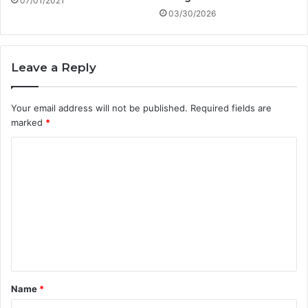
07/01/2021
03/30/2026
Leave a Reply
Your email address will not be published.
Required fields are
marked
*
C
o
m
m
e
n
t
Name
*
*